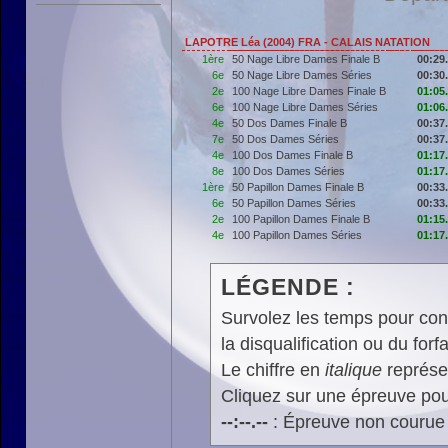
LAPOTRE Léa (2004) FRA - CALAIS NATATION
1ère
50 Nage Libre Dames Finale B
00:29
6e
50 Nage Libre Dames Séries
00:30
2e
100 Nage Libre Dames Finale B
01:05
6e
100 Nage Libre Dames Séries
01:06
4e
50 Dos Dames Finale B
00:37
7e
50 Dos Dames Séries
00:37
4e
100 Dos Dames Finale B
01:17
8e
100 Dos Dames Séries
01:17
1ère
50 Papillon Dames Finale B
00:33
6e
50 Papillon Dames Séries
00:33
2e
100 Papillon Dames Finale B
01:15
4e
100 Papillon Dames Séries
01:17
LÉGENDE :
Survolez les temps pour cons
la disqualification ou du forfa
Le chiffre en
italique
représen
Cliquez sur une épreuve pour
--:--.--
: Épreuve non courue