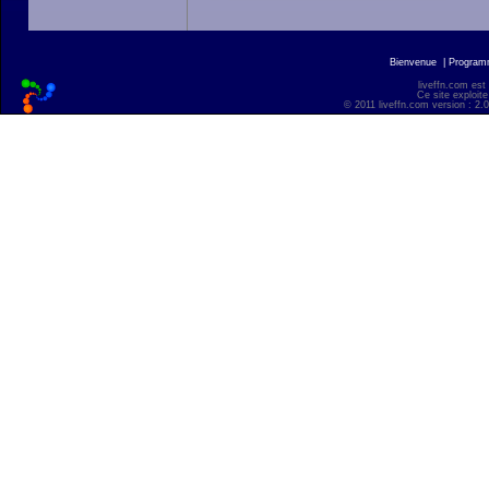
Bienvenue
|
Progra
liveffn.com est
Ce site exploite
© 2011 liveffn.com version : 2.