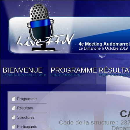
4e Meeting Audomarroi
Le Dimanche 6 Octobre 2019
BIENVENUE
PROGRAMME
RÉSULTA
LA NATATION SUR LE WEB
PROGRAMMATION
POUR TOUT SAVOI
Programme
Résultats
C
Structures
Code de la structure : 
Participants
Dépar