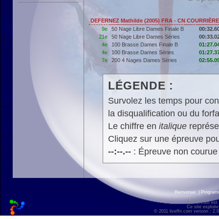
DEFERNEZ Mathilde (2005) FRA - CN COURRIÈR
9e
50 Nage Libre Dames Finale B
00:32.6
21e
50 Nage Libre Dames Séries
00:33.0
4e
100 Brasse Dames Finale B
01:27.0
4e
100 Brasse Dames Séries
01:27.3
7e
200 4 Nages Dames Séries
02:55.0
LÉGENDE :
Survolez les temps pour cons
la disqualification ou du forfa
Le chiffre en
italique
représen
Cliquez sur une épreuve pour
--:--.--
: Épreuve non courue
Bienvenue
|
Progra
liveffn.com est
Ce site exploite
© 2011 liveffn.com version : 2.