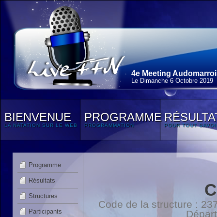
4e Meeting Audomarroi
Le Dimanche 6 Octobre 2019
BIENVENUE
PROGRAMME
RÉSULTA
LA NATATION SUR LE WEB
PROGRAMMATION
POUR TOUT SAVOI
Programme
Résultats
C
Structures
Code de la structure : 
Participants
Dépar