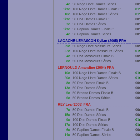
4e
50 Nage Libre Dames Séries
00
1ère
100 Nage Libre Dames Finale C
01
10e
100 Nage Libre Dames Séries
01
1ère
50 Dos Dames Finale C
00
3e
50 Dos Dames Séries
00
1ère
50 Papillon Dames Finale C
00
4e
50 Papillon Dames Séries
00
LAGACHE-LEMASCON Kylian (2005) FRA
29e
50 Nage Libre Messieurs Séries
00
22e
100 Nage Libre Messieurs Séries
01
4e
50 Dos Messieurs Finale B
00
8e
50 Dos Messieurs Séries
00
LERNOULD Amandine (2004) FRA
10e
100 Nage Libre Dames Finale B
01
20e
100 Nage Libre Dames Séries
01
8e
50 Dos Dames Finale B
00
13e
50 Dos Dames Séries
00
5e
50 Brasse Dames Finale B
00
6e
50 Brasse Dames Séries
00
REY Lea (2005) FRA
7e
50 Dos Dames Finale B
00
15e
50 Dos Dames Séries
00
9e
100 Dos Dames Finale B
01
17e
100 Dos Dames Séries
01
6e
50 Papillon Dames Finale B
00
14e
50 Papillon Dames Séries
00