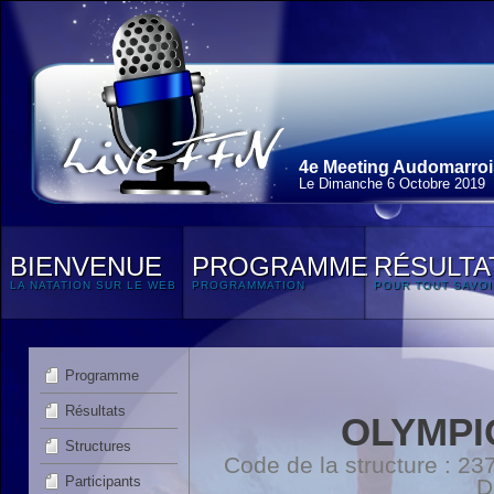
4e Meeting Audomarroi
Le Dimanche 6 Octobre 2019
BIENVENUE
PROGRAMME
RÉSULTA
LA NATATION SUR LE WEB
PROGRAMMATION
POUR TOUT SAVOI
Programme
Résultats
OLYMPI
Structures
Code de la structure : 
Participants
D