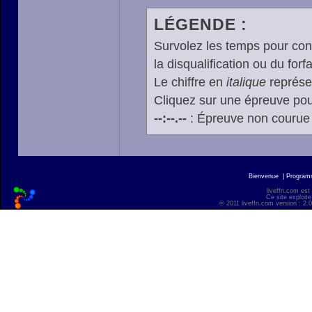
LÉGENDE :
Survolez les temps pour cons
la disqualification ou du forfa
Le chiffre en
italique
représen
Cliquez sur une épreuve pour
--:--.--
: Épreuve non courue
Bienvenue
|
Progra
liveffn.com est
Ce site exploite
© 2011 liveffn.com version : 2.