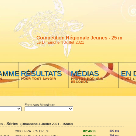
Compétition Régionale Jeunes - 25 m
Le Dimanche 4 Juillet 2021
AMME
RÉSULTATS
MÉDIAS
EN 
N
POUR TOUT SAVOIR
PHOTOS PODIUMS
VIVEZ L
RECORDS
Épreuves Messieurs
s - Séries
(Dimanche 4 Juillet 2021 - 15h00)
2008
FRA
CN BREST
02:46.95
809 pts
793 pts