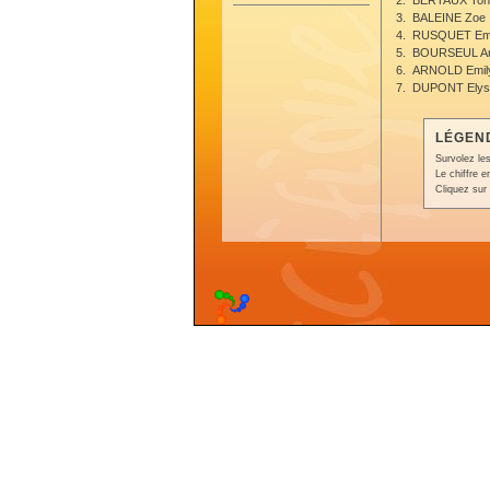
2.
BERTAUX Ton
3.
BALEINE Zoe
4.
RUSQUET Emi
5.
BOURSEUL An
6.
ARNOLD Emil
7.
DUPONT Elys
LÉGEND
Survolez les
Le chiffre 
Cliquez sur 