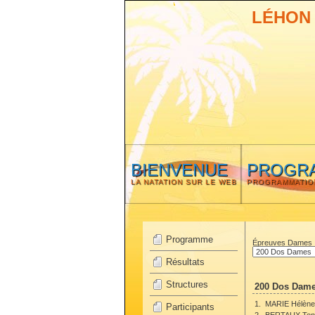
LÉHON
BIENVENUE
PROGR
LA NATATION SUR LE WEB
PROGRAMMATIO
Programme
Épreuves Dames
Résultats
Structures
200 Dos Dame
1.
MARIE Hélène
Participants