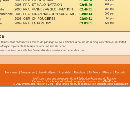
y-Alya
2008
FRA
CN GUINGAMP
02:48.38
2008
FRA
ST-MALO NATATION
02:48.49
792 pts
lie
2008
FRA
VANNES AGGLO NATATION
02:49.31
782 pts
dréanne
2008
FRA
DINAN NATATION SAUVETAGE
03:00.14
665 pts
y
2008
GBR
CN FOUGÈRES
03:00.61
660 pts
a
2009
FRA
EN PONTIVY
03:03.81
627 pts
E :
 temps pour consulter les temps de passage ou pour afficher la nature de la disqualification ou du forfait
en
italique
représente le temps de réaction lors du départ
une structure pour afficher l'ensemble des résultats de cette structure
Bienvenue
|
Programme
|
Liste de départ
|
Actualités
|
Résultats
|
En Direct
|
Photos
|
Records
liveffn.com est une production de la Fédération Française de Natation
Ce site exploite le logiciel fédéral de natation course : extraNat-Pocket
© 2011 liveffn.com version : 2.01 - Tous droits réservés reproduction interdite sans autorisatio