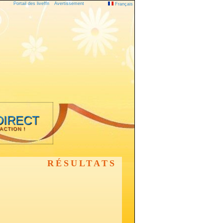
Portail des liveffn
Avertissement
Français
DIRECT
'ACTION !
RÉSULTATS