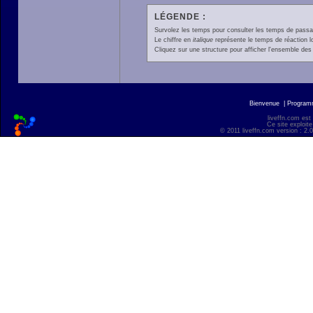
LÉGENDE :
Survolez les temps pour consulter les temps de passage 
Le chiffre en
italique
représente le temps de réaction l
Cliquez sur une structure pour afficher l'ensemble des 
Bienvenue
|
Progra
liveffn.com est
Ce site exploite
© 2011 liveffn.com version : 2.