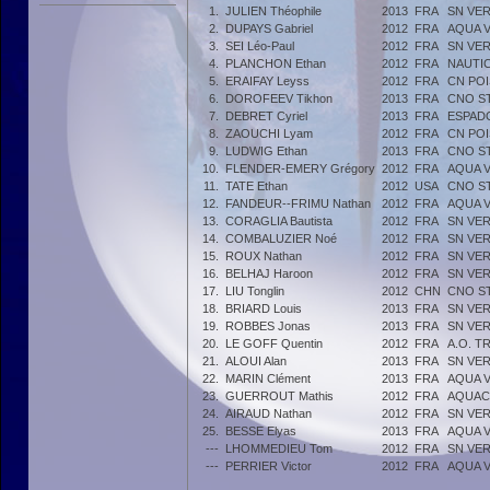
1.
JULIEN Théophile
2013
FRA
SN VER
2.
DUPAYS Gabriel
2012
FRA
AQUA 
3.
SEI Léo-Paul
2012
FRA
SN VER
4.
PLANCHON Ethan
2012
FRA
NAUTI
5.
ERAIFAY Leyss
2012
FRA
CN PO
6.
DOROFEEV Tikhon
2013
FRA
CNO S
7.
DEBRET Cyriel
2013
FRA
ESPADO
8.
ZAOUCHI Lyam
2012
FRA
CN PO
9.
LUDWIG Ethan
2013
FRA
CNO S
10.
FLENDER-EMERY Grégory
2012
FRA
AQUA 
11.
TATE Ethan
2012
USA
CNO S
12.
FANDEUR--FRIMU Nathan
2012
FRA
AQUA 
13.
CORAGLIA Bautista
2012
FRA
SN VER
14.
COMBALUZIER Noé
2012
FRA
SN VER
15.
ROUX Nathan
2012
FRA
SN VER
16.
BELHAJ Haroon
2012
FRA
SN VER
17.
LIU Tonglin
2012
CHN
CNO S
18.
BRIARD Louis
2013
FRA
SN VER
19.
ROBBES Jonas
2013
FRA
SN VER
20.
LE GOFF Quentin
2012
FRA
A.O. T
21.
ALOUI Alan
2013
FRA
SN VER
22.
MARIN Clément
2013
FRA
AQUA 
23.
GUERROUT Mathis
2012
FRA
AQUAC
24.
AIRAUD Nathan
2012
FRA
SN VER
25.
BESSE Elyas
2013
FRA
AQUA 
---
LHOMMEDIEU Tom
2012
FRA
SN VER
---
PERRIER Victor
2012
FRA
AQUA 