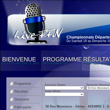
Championnats Départem
Du Samedi 18 au Dimanche 19
BIENVENUE
PROGRAMME
RÉSULTA
LA NATATION SUR LE WEB
PROGRAMMATION
POUR TOUT SAVOI
Programme
Épreuves Dames
Épreuves Messieur
Résultats
Relais Mixtes
Structures
50 Dos Messieurs - Séries AVENIRS 1 : 6
Participants