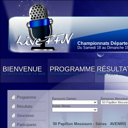
Championnats Départem
Du Samedi 18 au Dimanche 19
BIENVENUE
PROGRAMME
RÉSULTA
LA NATATION SUR LE WEB
PROGRAMMATION
POUR TOUT SAVOI
Programme
Épreuves Dames
Épreuves Messieur
Résultats
Relais Mixtes
Structures
50 Papillon Messieurs - Séries AVENIRS 1
Participants