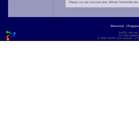
Cliquez sur une structure pour afficher l'ensemble des 
Bienvenue
|
Progra
liveffn.com est
Ce site exploite
© 2011 liveffn.com version : 2.