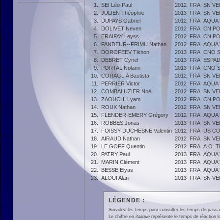
1.
SEI Léo-Paul
2012
FRA
SN VE
2.
JULIEN Théophile
2013
FRA
SN VE
3.
DUPAYS Gabriel
2012
FRA
AQUA 
4.
DOLIVET Neven
2012
FRA
CN PO
5.
ERAIFAY Leyss
2012
FRA
CN PO
6.
FANDEUR--FRIMU Nathan
2012
FRA
AQUA 
7.
DOROFEEV Tikhon
2013
FRA
CNO S
8.
DEBRET Cyriel
2013
FRA
ESPAD
9.
PORTAL Nolann
2013
FRA
CNO S
10.
CORAGLIA Bautista
2012
FRA
SN VE
11.
PERRIER Victor
2012
FRA
AQUA 
12.
COMBALUZIER Noé
2012
FRA
SN VE
13.
ZAOUCHI Lyam
2012
FRA
CN PO
14.
ROUX Nathan
2012
FRA
SN VE
15.
FLENDER-EMERY Grégory
2012
FRA
AQUA 
16.
ROBBES Jonas
2013
FRA
SN VE
17.
FOISSY DUCHESNE Valentin
2012
FRA
US C
18.
AIRAUD Nathan
2012
FRA
SN VE
19.
LE GOFF Quentin
2012
FRA
A.O. 
20.
PATRY Paul
2013
FRA
AQUA 
21.
MARIN Clément
2013
FRA
AQUA 
22.
BESSE Elyas
2013
FRA
AQUA 
23.
ALOUI Alan
2013
FRA
SN VE
LÉGENDE :
Survolez les temps pour consulter les temps de passage 
Le chiffre en
italique
représente le temps de réaction l