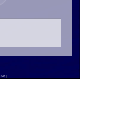
n
[
top
]