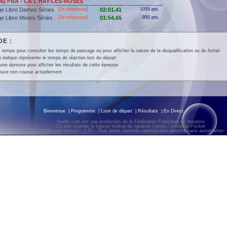
6) FRA - CA L'HAY-LES-ROSES
e Libre Dames Séries
[2e relayeuse]
02:01.41
1059 pts
e Libre Mixtes Séries
[2e relayeuse]
01:54.65
950 pts
E :
 temps pour consulter les temps de passage ou pour afficher la nature de la disqualification ou du forfait
en
italique
représente le temps de réaction lors du départ
une épreuve pour afficher les résultats de cette épreuve
euve non courue actuellement
Bienvenue
|
Programme
|
Liste de départ
|
Résultats
|
En Direct
liveffn.com est une production de la Fédération Française de Natation
Ce site exploite le logiciel fédéral de natation course : extraNat-Pocket
© 2011 liveffn.com version : 2.01 - Tous droits réservés reproduction interdite sans autorisatio