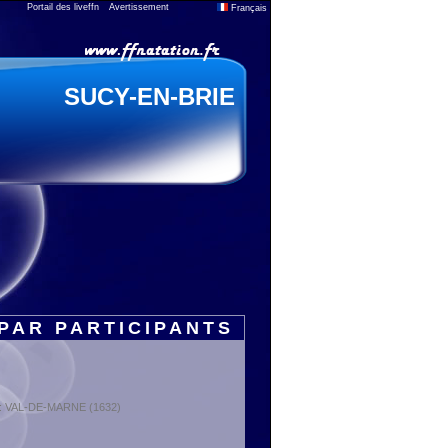
Portail des liveffn
Avertissement
Français
SUCY-EN-BRIE
PAR PARTICIPANTS
t : VAL-DE-MARNE (1632)