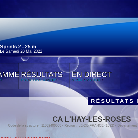
Sprints 2 - 25 m
Le Samedi 28 Mai 2022
AMME
RÉSULTATS
EN DIRECT
N
POUR TOUT SAVOIR
VIVEZ L'ACTION !
RÉSULTATS 
CA L'HAY-LES-ROSES
Code de la structure : 11309400503 - Région : ILE-DE-FRANCE (1592) - Départemen