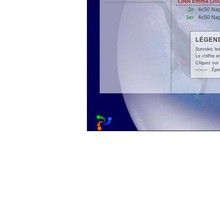
LINN Emma (200
2e
4x50 Nag
1er
4x50 Nag
LÉGEND
Survolez les
Le chiffre 
Cliquez sur 
--:--.--
: Épr