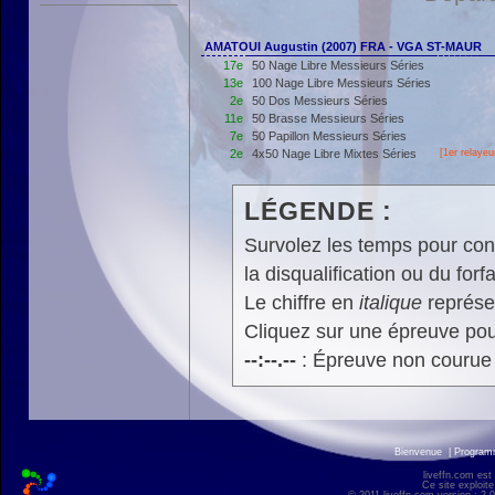
AMATOUI Augustin (2007) FRA - VGA ST-MAUR
17e
50 Nage Libre Messieurs Séries
13e
100 Nage Libre Messieurs Séries
2e
50 Dos Messieurs Séries
11e
50 Brasse Messieurs Séries
7e
50 Papillon Messieurs Séries
2e
4x50 Nage Libre Mixtes Séries
[
1er
relayeu
LÉGENDE :
Survolez les temps pour cons
la disqualification ou du forfa
Le chiffre en
italique
représen
Cliquez sur une épreuve pour
--:--.--
: Épreuve non courue
Bienvenue
|
Progra
liveffn.com est
Ce site exploite