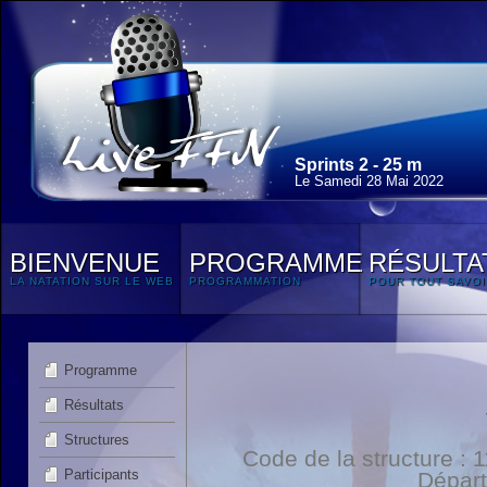
Sprints 2 - 25 m
Le Samedi 28 Mai 2022
BIENVENUE
PROGRAMME
RÉSULTA
LA NATATION SUR LE WEB
PROGRAMMATION
POUR TOUT SAVOI
Programme
Résultats
Structures
Code de la structure :
Participants
Dépar