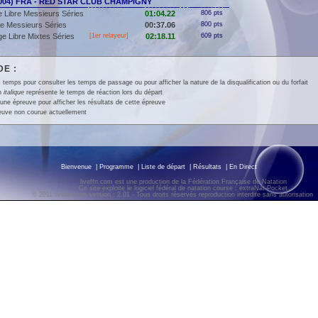
2004) FRA - RED STAR CLUB CHAMPIGNY
 Libre Messieurs Séries
01:04.22
806 pts
e Messieurs Séries
00:37.06
800 pts
e Libre Mixtes Séries
[
1er
relayeur]
02:18.11
609 pts
E :
 temps pour consulter les temps de passage ou pour afficher la nature de la disqualification ou du forfait
en
italique
représente le temps de réaction lors du départ
une épreuve pour afficher les résultats de cette épreuve
euve non courue actuellement
Bienvenue
|
Programme
|
Liste de départ
|
Résultats
|
En Direct
liveffn.com est une production de la Fédération Française de Natation
Ce site exploite le logiciel fédéral de natation course : extraNat-Pocket
© 2011 liveffn.com version : 2.01 - Tous droits réservés reproduction interdite sans autorisatio