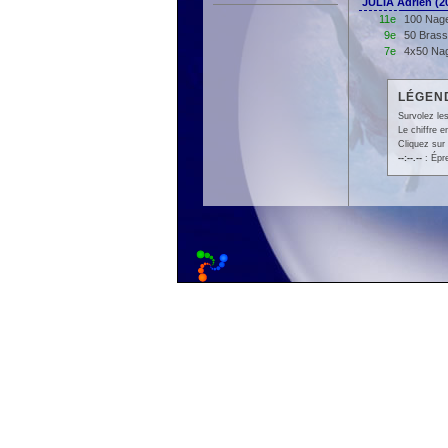
JULIA Adrien (
11e
100 Nage
9e
50 Brass
7e
4x50 Nag
LÉGEND
Survolez les
Le chiffre 
Cliquez sur 
--:--.--
: Épr