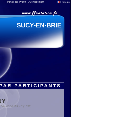
Portail des liveffn
Avertissement
Français
SUCY-EN-BRIE
PAR PARTICIPANTS
NY
t : VAL-DE-MARNE (1632)