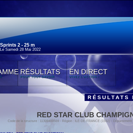
Sprints 2 - 25 m
Le Samedi 28 Mai 2022
AMME
RÉSULTATS
EN DIRECT
N
POUR TOUT SAVOIR
VIVEZ L'ACTION !
RÉSULTATS 
RED STAR CLUB CHAMPIG
Code de la structure : 11309400569 - Région : ILE-DE-FRANCE (1592) - Départemen