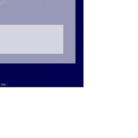
n
[
top
]