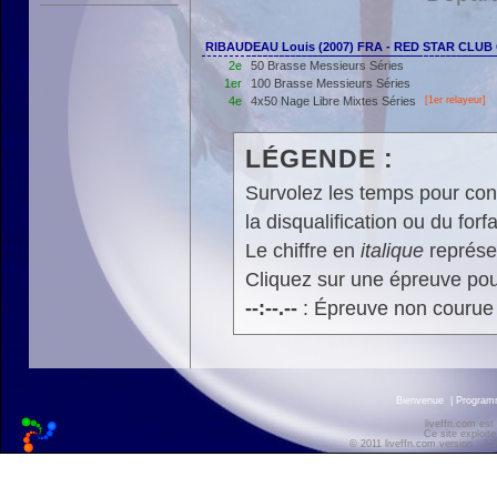
RIBAUDEAU Louis (2007) FRA - RED STAR CLU
2e
50 Brasse Messieurs Séries
1er
100 Brasse Messieurs Séries
4e
4x50 Nage Libre Mixtes Séries
[
1er
relayeur]
LÉGENDE :
Survolez les temps pour cons
la disqualification ou du forfa
Le chiffre en
italique
représen
Cliquez sur une épreuve pour
--:--.--
: Épreuve non courue
Bienvenue
|
Progra
liveffn.com est
Ce site exploite
© 2011 liveffn.com version : 2.