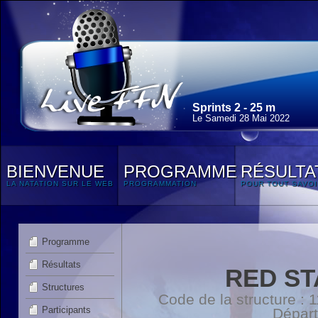
Sprints 2 - 25 m
Le Samedi 28 Mai 2022
BIENVENUE
PROGRAMME
RÉSULTA
LA NATATION SUR LE WEB
PROGRAMMATION
POUR TOUT SAVOI
Programme
Résultats
RED ST
Structures
Code de la structure :
Participants
Dépar