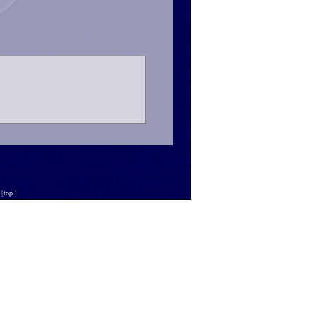
n
[
top
]