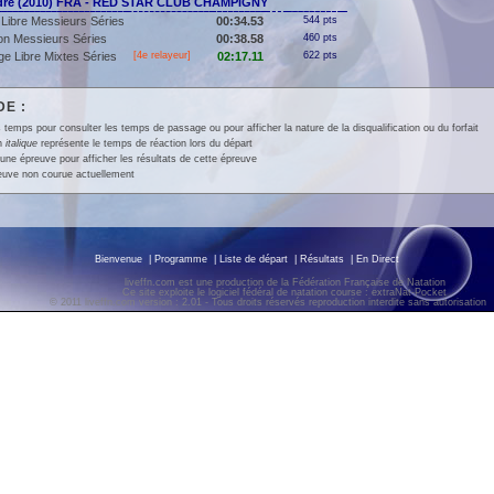
dre (2010) FRA - RED STAR CLUB CHAMPIGNY
Libre Messieurs Séries
00:34.53
544 pts
lon Messieurs Séries
00:38.58
460 pts
e Libre Mixtes Séries
[4e relayeur]
02:17.11
622 pts
E :
 temps pour consulter les temps de passage ou pour afficher la nature de la disqualification ou du forfait
en
italique
représente le temps de réaction lors du départ
une épreuve pour afficher les résultats de cette épreuve
euve non courue actuellement
Bienvenue
|
Programme
|
Liste de départ
|
Résultats
|
En Direct
liveffn.com est une production de la Fédération Française de Natation
Ce site exploite le logiciel fédéral de natation course : extraNat-Pocket
© 2011 liveffn.com version : 2.01 - Tous droits réservés reproduction interdite sans autorisatio