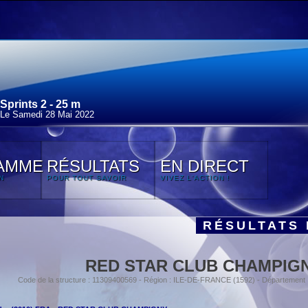
Sprints 2 - 25 m
Le Samedi 28 Mai 2022
AMME
RÉSULTATS
EN DIRECT
N
POUR TOUT SAVOIR
VIVEZ L'ACTION !
RÉSULTATS 
RED STAR CLUB CHAMPIG
Code de la structure : 11309400569 - Région : ILE-DE-FRANCE (1592) - Départemen