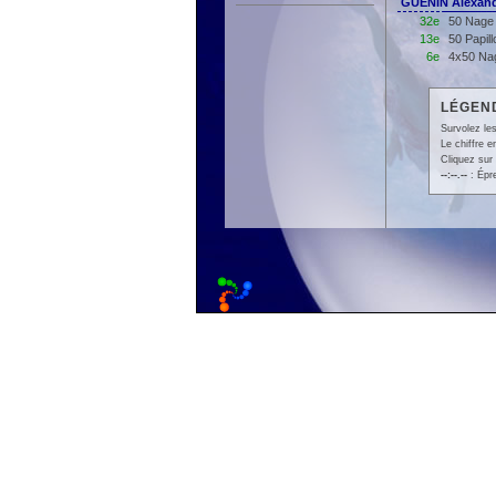
GUENIN Alexan
32e
50 Nage 
13e
50 Papil
6e
4x50 Nag
LÉGEND
Survolez les
Le chiffre 
Cliquez sur 
--:--.--
: Épr