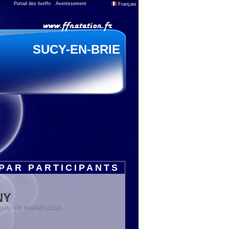
Portail des liveffn
Avertissement
Français
SUCY-EN-BRIE
PAR PARTICIPANTS
NY
t : VAL-DE-MARNE (1632)