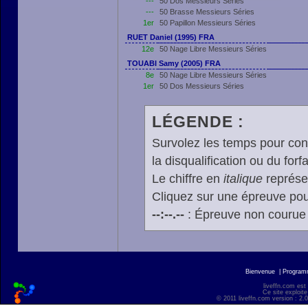
---
50 Dos Messieurs Séries
---
50 Brasse Messieurs Séries
1er
50 Papillon Messieurs Séries
RUET Daniel (1995) FRA
12e
50 Nage Libre Messieurs Séries
TOUABI Samy (2005) FRA
8e
50 Nage Libre Messieurs Séries
1er
50 Dos Messieurs Séries
LÉGENDE :
Survolez les temps pour cons
la disqualification ou du forfa
Le chiffre en
italique
représen
Cliquez sur une épreuve pour
--:--.--
: Épreuve non courue
Bienvenue
|
Progra
liveffn.com est
Ce site exploite
© 2011 liveffn.com version : 2.