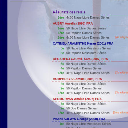
Résultats des relais
1ère
4x50 Nage Libre Dames Séries
AUBRY Aurélia (1998) FRA
1ère
50 Nage Libre Dames Séries
1ère
50 Papillon Dames Séries
1ère
4x50 Nage Libre Dames Séries
[4e relaye
CATINEL-ARAMINTHE Keran (2001) FRA
3e
50 Nage Libre Messieurs Séries
5e
50 Papillon Messieurs Séries
DERAREDJ CAUMIL Sara (2007) FRA
6e
50 Nage Libre Dames Séries
4e
50 Papillon Dames Séries
1ère
4x50 Nage Libre Dames Séries
[2e relaye
HUMPHREYS Camille (2008) FRA
4e
50 Nage Libre Dames Séries
2e
50 Papillon Dames Séries
1ère
4x50 Nage Libre Dames Séries
[3e relaye
KERMORVAN Amélia (2007) FRA
7e
50 Nage Libre Dames Séries
2e
50 Dos Dames Séries
1ère
4x50 Nage Libre Dames Séries
[
1ère
relaye
PHANTSULAYA George (2000) FRA
1er
50 Nage Libre Messieurs Séries