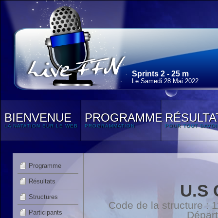
Sprints 2 - 25 m
Le Samedi 28 Mai 2022
BIENVENUE
PROGRAMME
RÉSULTA
LA NATATION SUR LE WEB
PROGRAMMATION
POUR TOUT SAVOI
Programme
Résultats
U.S
Structures
Code de la structure :
Participants
Dépar