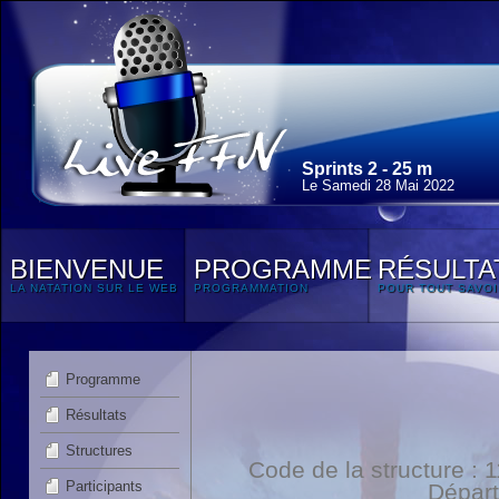
Sprints 2 - 25 m
Le Samedi 28 Mai 2022
BIENVENUE
PROGRAMME
RÉSULTA
LA NATATION SUR LE WEB
PROGRAMMATION
POUR TOUT SAVOI
Programme
Résultats
Structures
Code de la structure :
Participants
Dépar