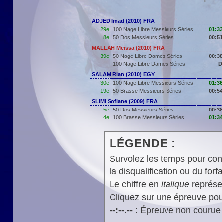
ADJED Imad (2010) FRA
29e
100 Nage Libre Messieurs Séries
01:33
8e
50 Dos Messieurs Séries
00:51
MALLAH Meïssa (2010) FRA
39e
50 Nage Libre Dames Séries
00:38
---
100 Nage Libre Dames Séries
D
SALAM Rian (2010) EGY
30e
100 Nage Libre Messieurs Séries
01:36
19e
50 Brasse Messieurs Séries
00:54
SLIMI Sofiane (2009) FRA
5e
50 Dos Messieurs Séries
00:38
4e
100 Brasse Messieurs Séries
01:34
LÉGENDE :
Survolez les temps pour cons
la disqualification ou du forfa
Le chiffre en
italique
représen
Cliquez sur une épreuve pour
--:--.--
: Épreuve non courue