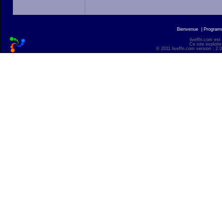
Bienvenue
|
Progra
liveffn.com est
Ce site exploite
© 2011 liveffn.com version : 2.