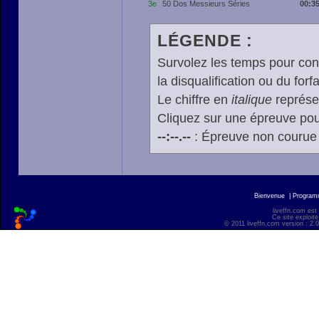
3e
50 Dos Messieurs Séries
00:35
LÉGENDE :
Survolez les temps pour cons
la disqualification ou du forfa
Le chiffre en
italique
représen
Cliquez sur une épreuve pour
--:--.--
: Épreuve non courue
Bienvenue
|
Progra
liveffn.com est
Ce site exploite
© 2011 liveffn.com version : 2.