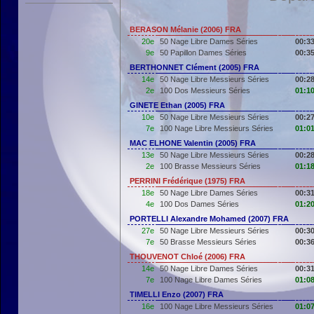
BERASON Mélanie (2006) FRA
20e
50 Nage Libre Dames Séries
00:33
9e
50 Papillon Dames Séries
00:35
BERTHONNET Clément (2005) FRA
14e
50 Nage Libre Messieurs Séries
00:28
2e
100 Dos Messieurs Séries
01:10
GINETE Ethan (2005) FRA
10e
50 Nage Libre Messieurs Séries
00:27
7e
100 Nage Libre Messieurs Séries
01:01
MAC ELHONE Valentin (2005) FRA
13e
50 Nage Libre Messieurs Séries
00:28
2e
100 Brasse Messieurs Séries
01:18
PERRINI Frédérique (1975) FRA
18e
50 Nage Libre Dames Séries
00:31
4e
100 Dos Dames Séries
01:20
PORTELLI Alexandre Mohamed (2007) FRA
27e
50 Nage Libre Messieurs Séries
00:30
7e
50 Brasse Messieurs Séries
00:36
THOUVENOT Chloé (2006) FRA
14e
50 Nage Libre Dames Séries
00:31
7e
100 Nage Libre Dames Séries
01:08
TIMELLI Enzo (2007) FRA
16e
100 Nage Libre Messieurs Séries
01:07