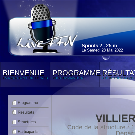
Sprints 2 - 25 m
Le Samedi 28 Mai 2022
BIENVENUE
PROGRAMME
RÉSULTA
LA NATATION SUR LE WEB
PROGRAMMATION
POUR TOUT SAVOI
Programme
Résultats
VILLIE
Structures
Code de la structure :
Participants
Dépar