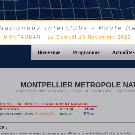
ationaux Interclubs - Poule R
MONTAUBAN - Le Samedi 19 Novembre 2022
Bienvenue
Programme
Actualités
MONTPELLIER METROPOLE NA
Code de la structure : 43203400263 - Région : OCCITANIE (3001) - Départemen
ne (1998) FRA - MONTPELLIER METROPOLE NATATION
Dames Séries
01:11.58
987 pts
ge Libre Dames Séries
[6e relayeuse]
04:43.31
1173 pts
E :
 temps pour consulter les temps de passage ou pour afficher la nature de la disqualification ou du forfait