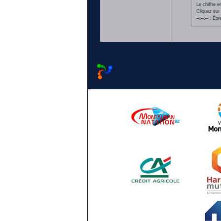
Le chiffre 
Cliquez sur 
--:--.--
: Épr