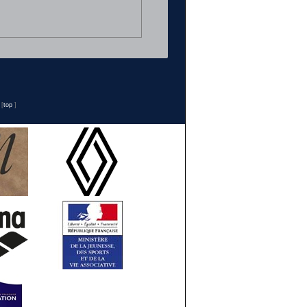
n
[
top
]