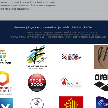
en
italique
représente le temps de réaction lors du départ
une épreuve pour afficher les résultats de cette épreuve
euve non courue actuellement
Bienvenue
|
Programme
|
Liste de départ
|
Actualités
|
Résultats
|
En Direct
liveffn.com est une production de la Fédération Française de Natation
Ce site exploite le logiciel fédéral de natation course : extraNat-Pocket
© 2011 liveffn.com version : 2.01 - Tous droits réservés reproduction interdite sans autorisatio