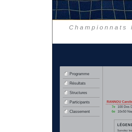
Championnats N
Programme
Résultats
Structures
Participants
RANNOU Caroli
7e
100 Dos 
Classement
6e
10x50 Na
LÉGEND
Survolez les