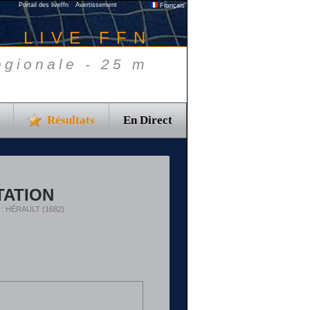
Portail des liveffn
Avertissement
Français
LIVE FFN
égionale - 25 m
Résultats
En Direct
TATION
t : HÉRAULT (1682)