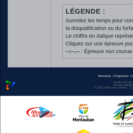
LÉGENDE :
Survolez les temps pour cons
la disqualification ou du forfa
Le chiffre en
italique
représen
Cliquez sur une épreuve pour
--:--.--
: Épreuve non courue
Bienvenue
|
Programme
|
liveffn.com est
Ce site exploite
© 2011 liveffn.com version : 2.