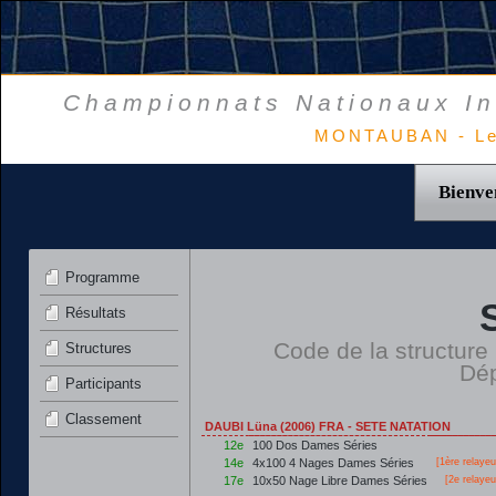
Championnats Nationaux In
MONTAUBAN - Le
Bienve
Programme
Résultats
Code de la structure
Structures
Dép
Participants
Classement
DAUBI Lüna (2006) FRA - SETE NATATION
12e
100 Dos Dames Séries
14e
4x100 4 Nages Dames Séries
[
1ère
relayeu
17e
10x50 Nage Libre Dames Séries
[2e relaye