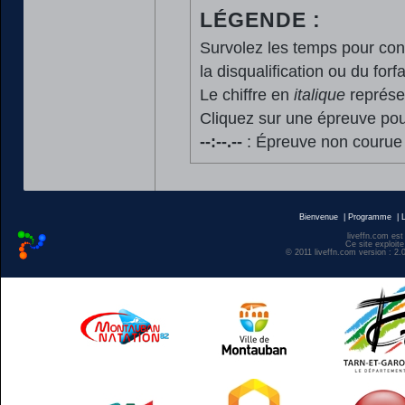
LÉGENDE :
Survolez les temps pour cons
la disqualification ou du forfa
Le chiffre en
italique
représen
Cliquez sur une épreuve pour
--:--.--
: Épreuve non courue
Bienvenue
|
Programme
|
liveffn.com est
Ce site exploite
© 2011 liveffn.com version : 2.