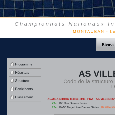
Championnats Nationaux In
MONTAUBAN - Le
Bienve
Programme
AS VIL
Résultats
Code de la structure
Structures
D
Participants
Classement
AGUILA NIBBIO Mellie (2011) FRA - AS VILLEN
23e
100 Dos Dames Séries
22e
10x50 Nage Libre Dames Séries
[4e relayeus