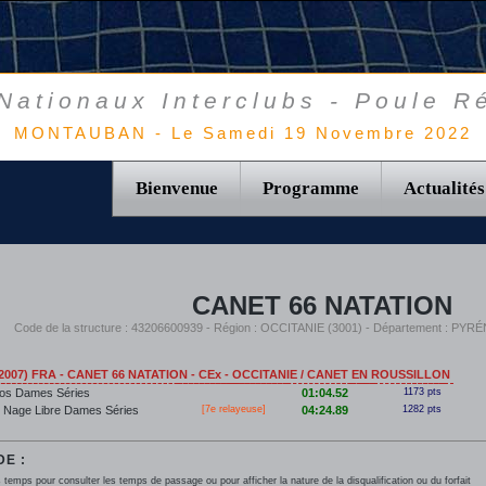
ationaux Interclubs - Poule R
MONTAUBAN - Le Samedi 19 Novembre 2022
Bienvenue
Programme
Actualités
CANET 66 NATATION
Code de la structure : 43206600939 - Région : OCCITANIE (3001) - Département : P
007) FRA - CANET 66 NATATION - CEx - OCCITANIE / CANET EN ROUSSILLON
os Dames Séries
01:04.52
1173 pts
 Nage Libre Dames Séries
[7e relayeuse]
04:24.89
1282 pts
E :
 temps pour consulter les temps de passage ou pour afficher la nature de la disqualification ou du forfait