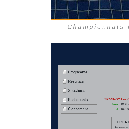
Championnats N
Programme
Résultats
Structures
Participants
TRANNOY Lea (2
1ère
100 D
Classement
2e
10x50
LÉGEND
Survolez les