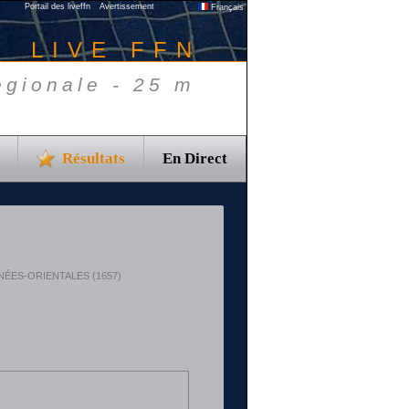
Portail des liveffn
Avertissement
Français
LIVE FFN
égionale - 25 m
Résultats
En Direct
YRÉNÉES-ORIENTALES (1657)