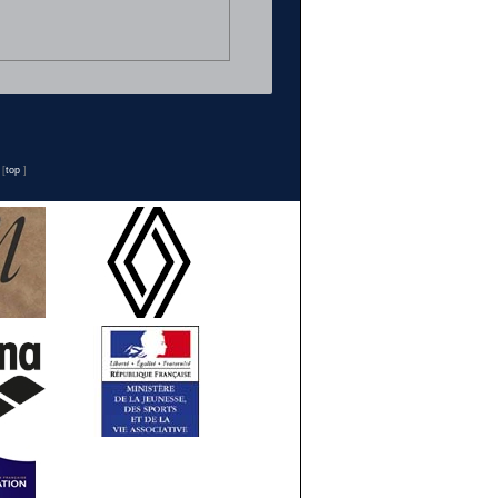
n
[
top
]