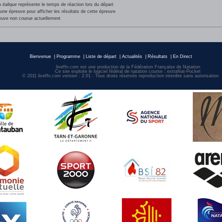
en
italique
représente le temps de réaction lors du départ
une épreuve pour afficher les résultats de cette épreuve
euve non courue actuellement
Bienvenue
|
Programme
|
Liste de départ
|
Actualités
|
Résultats
|
En Direct
liveffn.com est une production de la Fédération Française de Natation
Ce site exploite le logiciel fédéral de natation course : extraNat-Pocket
© 2011 liveffn.com version : 2.01 - Tous droits réservés reproduction interdite sans autorisatio