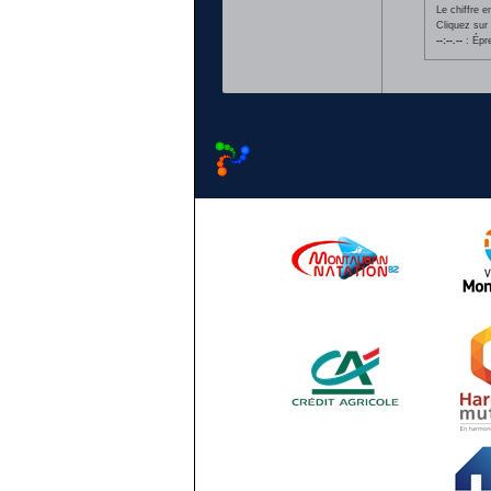
Le chiffre 
Cliquez sur 
--:--.--
: Épr