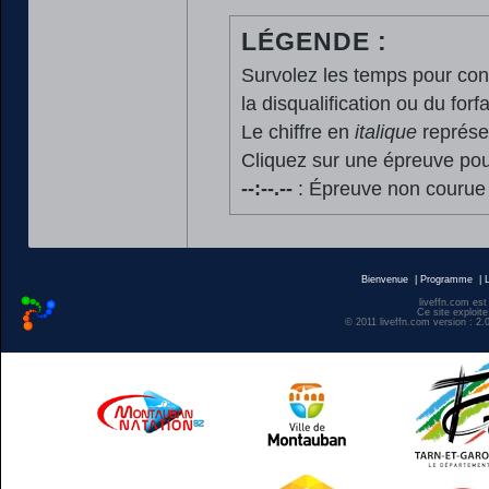
LÉGENDE :
Survolez les temps pour cons
la disqualification ou du forfa
Le chiffre en
italique
représen
Cliquez sur une épreuve pour
--:--.--
: Épreuve non courue
Bienvenue
|
Programme
|
liveffn.com est
Ce site exploite
© 2011 liveffn.com version : 2.