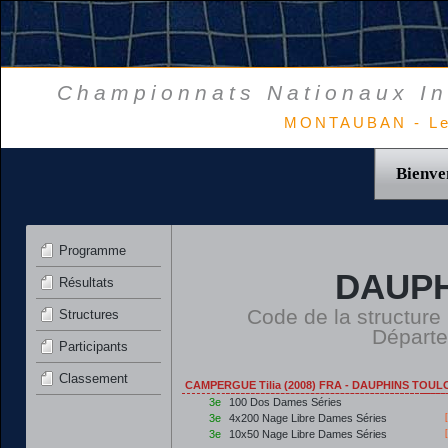
Championnats Nationaux In
MONTAUBAN - Le
Bienve
Programme
DAUPH
Résultats
Code de la structure
Structures
Départ
Participants
Classement
CAMPERGUE Tilia (2008) FRA - DAUPHINS TOUL
3e
100 Dos Dames Séries
3e
4x200 Nage Libre Dames Séries
3e
10x50 Nage Libre Dames Séries