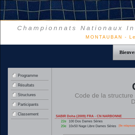
Championnats Nationaux In
MONTAUBAN - Le
Bienve
Programme
Résultats
Code de la structure
Structures
D
Participants
Classement
SABIR Doha (2009) FRA - CN NARBONNE
22e
100 Dos Dames Séries
20e
10x50 Nage Libre Dames Séries
[9e relayeus