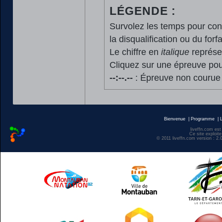
LÉGENDE :
Survolez les temps pour cons
la disqualification ou du forfa
Le chiffre en
italique
représen
Cliquez sur une épreuve pour
--:--.--
: Épreuve non courue
Bienvenue
|
Programme
|
liveffn.com est
Ce site exploite
© 2011 liveffn.com version : 2.