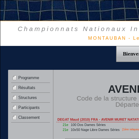
Championnats Nationaux In
MONTAUBAN - Le
Bienve
Programme
AVEN
Résultats
Code de la structure
Structures
Départ
Participants
Classement
DEGAT Maud (2010) FRA - AVENIR MURET NATAT
21e
100 Dos Dames Séries
21e
10x50 Nage Libre Dames Séries
[
1ère
relayeu