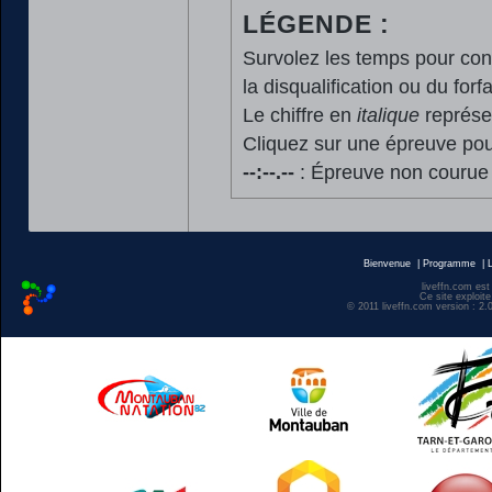
LÉGENDE :
Survolez les temps pour cons
la disqualification ou du forfa
Le chiffre en
italique
représen
Cliquez sur une épreuve pour
--:--.--
: Épreuve non courue
Bienvenue
|
Programme
|
liveffn.com est
Ce site exploite
© 2011 liveffn.com version : 2.