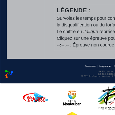
LÉGENDE :
Survolez les temps pour cons
la disqualification ou du forfa
Le chiffre en
italique
représen
Cliquez sur une épreuve pour
--:--.--
: Épreuve non courue
Bienvenue
|
Programme
|
liveffn.com est
Ce site exploite
© 2011 liveffn.com version : 2.