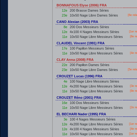
BONNAFOUS Elyse (2006) FRA
12e
200 Brasse Dames Séries
23e
10x50 Nage Libre Dames Séries
[6e rel
CANO Alexian (2003) FRA
8e
200 Dos Messieurs Séries
12e
4x100 4 Nages Messieurs Séries
[
1er
re
11e
10x50 Nage Libre Messieurs Séries
[8e r
CLAUDEL Vincent (1991) FRA
17e
100 Papillon Messieurs Séries
11e
10x50 Nage Libre Messieurs Séries
[4e r
CLAY Anna (2008) FRA
22e
200 Papillon Dames Séries
23e
10x50 Nage Libre Dames Séries
[5e rel
CROUZET Lucas (1996) FRA
4e
100 Nage Libre Messieurs Séries
12e
4x200 Nage Libre Messieurs Séries
[3e r
11e
10x50 Nage Libre Messieurs Séries
[9e r
CROUZET Réno (2001) FRA
16e
100 Dos Messieurs Séries
11e
10x50 Nage Libre Messieurs Séries
[2e r
EL BECHARI Nader (1995) FRA
3e
100 4 Nages Messieurs Séries
12e
4x200 Nage Libre Messieurs Séries
[
1er
re
12e
4x100 4 Nages Messieurs Séries
[4e r
11e
10x50 Nage Libre Messieurs Séries
[
1er
re