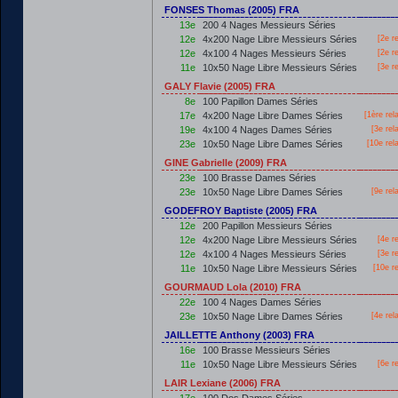
FONSES Thomas (2005) FRA
13e
200 4 Nages Messieurs Séries
12e
4x200 Nage Libre Messieurs Séries
[2e r
12e
4x100 4 Nages Messieurs Séries
[2e r
11e
10x50 Nage Libre Messieurs Séries
[3e r
GALY Flavie (2005) FRA
8e
100 Papillon Dames Séries
17e
4x200 Nage Libre Dames Séries
[
1ère
rel
19e
4x100 4 Nages Dames Séries
[3e rel
23e
10x50 Nage Libre Dames Séries
[10e rel
GINE Gabrielle (2009) FRA
23e
100 Brasse Dames Séries
23e
10x50 Nage Libre Dames Séries
[9e rel
GODEFROY Baptiste (2005) FRA
12e
200 Papillon Messieurs Séries
12e
4x200 Nage Libre Messieurs Séries
[4e r
12e
4x100 4 Nages Messieurs Séries
[3e r
11e
10x50 Nage Libre Messieurs Séries
[10e r
GOURMAUD Lola (2010) FRA
22e
100 4 Nages Dames Séries
23e
10x50 Nage Libre Dames Séries
[4e rel
JAILLETTE Anthony (2003) FRA
16e
100 Brasse Messieurs Séries
11e
10x50 Nage Libre Messieurs Séries
[6e r
LAIR Lexiane (2006) FRA