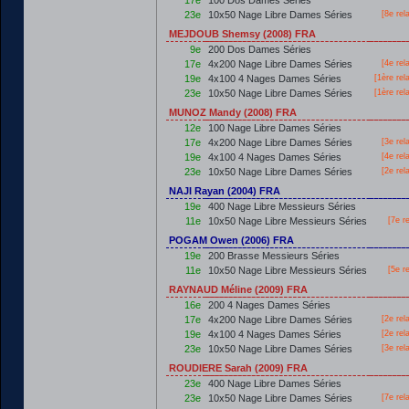
17e
100 Dos Dames Séries
23e
10x50 Nage Libre Dames Séries
[8e rel
MEJDOUB Shemsy (2008) FRA
9e
200 Dos Dames Séries
17e
4x200 Nage Libre Dames Séries
[4e rel
19e
4x100 4 Nages Dames Séries
[
1ère
rel
23e
10x50 Nage Libre Dames Séries
[
1ère
rel
MUNOZ Mandy (2008) FRA
12e
100 Nage Libre Dames Séries
17e
4x200 Nage Libre Dames Séries
[3e rel
19e
4x100 4 Nages Dames Séries
[4e rel
23e
10x50 Nage Libre Dames Séries
[2e rel
NAJI Rayan (2004) FRA
19e
400 Nage Libre Messieurs Séries
11e
10x50 Nage Libre Messieurs Séries
[7e r
POGAM Owen (2006) FRA
19e
200 Brasse Messieurs Séries
11e
10x50 Nage Libre Messieurs Séries
[5e r
RAYNAUD Méline (2009) FRA
16e
200 4 Nages Dames Séries
17e
4x200 Nage Libre Dames Séries
[2e rel
19e
4x100 4 Nages Dames Séries
[2e rel
23e
10x50 Nage Libre Dames Séries
[3e rel
ROUDIERE Sarah (2009) FRA
23e
400 Nage Libre Dames Séries
23e
10x50 Nage Libre Dames Séries
[7e rel