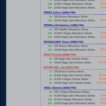
7e
4x200 Nage Libre Messieurs Séries
10e
4x100 4 Nages Messieurs Séries
[4e r
10e
10x50 Nage Libre Messieurs Séries
[5e r
PEREZ Arthur (2006) FRA
8e
200 Brasse Messieurs Séries
10e
10x50 Nage Libre Messieurs Séries
[8e r
PERRILLON Mathieu (1998) FRA
6e
100 Papillon Messieurs Séries
10e
4x100 4 Nages Messieurs Séries
[3e r
10e
10x50 Nage Libre Messieurs Séries
[2e r
RESSEGUIER Timeo (2008) FRA
13e
100 Brasse Messieurs Séries
10e
10x50 Nage Libre Messieurs Séries
[9e r
ROUX Victoria (2008) FRA
9e
400 Nage Libre Dames Séries
4e
10x50 Nage Libre Dames Séries
[7e rel
ROYER VIEL Léa (2001) FRA
7e
100 Brasse Dames Séries
4e
4x200 Nage Libre Dames Séries
[3e rel
4e
4x100 4 Nages Dames Séries
[4e rel
4e
10x50 Nage Libre Dames Séries
[
1ère
rel
VIDAL Etienne (2003) FRA
4e
100 4 Nages Messieurs Séries
7e
4x200 Nage Libre Messieurs Séries
[2e r
10e
4x100 4 Nages Messieurs Séries
[2e r
10e
10x50 Nage Libre Messieurs Séries
[3e r