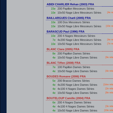
ABIDI CHARLIER Rehan (2003) FRA
15e
200 Papillon Messieurs Séries
10e
10x50 Nage Libre Messieurs Séries
[4e r
BAILLARGUES Charli (2005) FRA
10e
100 Dos Messieurs Séries
10e
10x50 Nage Libre Messieurs Séries
[10e r
BARASCUD Paul (1996) FRA
10e
200 4 Nages Messieurs Séries
7e
4x200 Nage Libre Messieurs Séries
[4e r
10e
10x50 Nage Libre Messieurs Séries
[7e r
BLANC Clara (2005) FRA
8e
200 Papillon Dames Séries
4e
10x50 Nage Libre Dames Séries
[9e rel
BLANC Tiffen (2008) FRA
7e
100 Papillon Dames Séries
4e
10x50 Nage Libre Dames Séries
[4e rel
BOUDES Romane (2006) FRA
5e
200 Brasse Dames Séries
4e
4x200 Nage Libre Dames Séries
[
1ère
rel
4e
4x100 4 Nages Dames Séries
[2e rel
4e
10x50 Nage Libre Dames Séries
[6e rel
BOUTELOUP Camille (2004) FRA
6e
200 4 Nages Dames Séries
4e
4x100 4 Nages Dames Séries
[3e rel
4e
10x50 Nage Libre Dames Séries
[10e rel