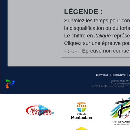
LÉGENDE :
Survolez les temps pour cons
la disqualification ou du forfa
Le chiffre en
italique
représen
Cliquez sur une épreuve pour
--:--.--
: Épreuve non courue
Bienvenue
|
Programme
|
liveffn.com est
Ce site exploite
© 2011 liveffn.com version : 2.