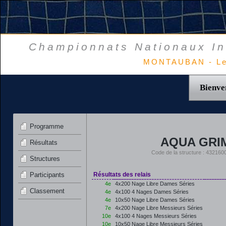
Championnats Nationaux In
MONTAUBAN - Le
Bienve
Programme
AQUA GRI
Résultats
Code de la structure : 4321
Structures
Participants
Résultats des relais
4e
4x200 Nage Libre Dames Séries
Classement
4e
4x100 4 Nages Dames Séries
4e
10x50 Nage Libre Dames Séries
7e
4x200 Nage Libre Messieurs Séries
10e
4x100 4 Nages Messieurs Séries
10e
10x50 Nage Libre Messieurs Séries