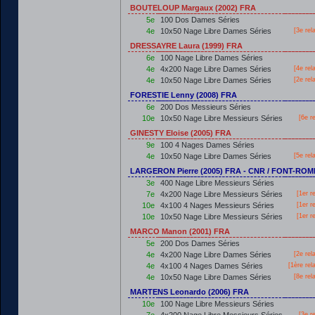
BOUTELOUP Margaux (2002) FRA
5e
100 Dos Dames Séries
4e
10x50 Nage Libre Dames Séries
[3e rel
DRESSAYRE Laura (1999) FRA
6e
100 Nage Libre Dames Séries
4e
4x200 Nage Libre Dames Séries
[4e rel
4e
10x50 Nage Libre Dames Séries
[2e rel
FORESTIE Lenny (2008) FRA
6e
200 Dos Messieurs Séries
10e
10x50 Nage Libre Messieurs Séries
[6e r
GINESTY Eloise (2005) FRA
9e
100 4 Nages Dames Séries
4e
10x50 Nage Libre Dames Séries
[5e rel
LARGERON Pierre (2005) FRA - CNR / FONT-RO
3e
400 Nage Libre Messieurs Séries
7e
4x200 Nage Libre Messieurs Séries
[
1er
re
10e
4x100 4 Nages Messieurs Séries
[
1er
re
10e
10x50 Nage Libre Messieurs Séries
[
1er
re
MARCO Manon (2001) FRA
5e
200 Dos Dames Séries
4e
4x200 Nage Libre Dames Séries
[2e rel
4e
4x100 4 Nages Dames Séries
[
1ère
rel
4e
10x50 Nage Libre Dames Séries
[8e rel
MARTENS Leonardo (2006) FRA
10e
100 Nage Libre Messieurs Séries
[3e r