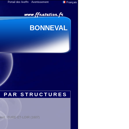
Portail des liveffn
Avertissement
Français
BONNEVAL
S PAR STRUCTURES
ment : EURE-ET-LOIR (1607)