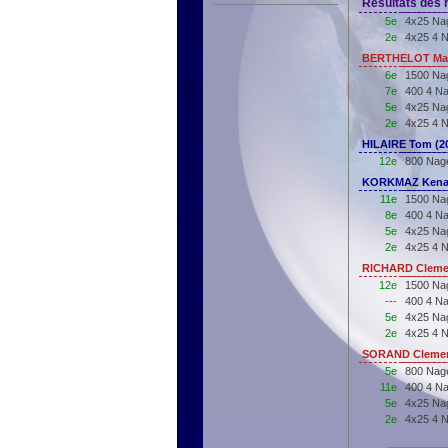
Résultats des r
5e
4x25 Nag
2e
4x25 4 N
BERTHELOT Mar
6e
1500 Na
7e
400 4 N
5e
4x25 Nag
2e
4x25 4 N
HILAIRE Tom (2
12e
800 Nage
KORKMAZ Kenan
11e
1500 Nag
8e
400 4 Na
5e
4x25 Nag
2e
4x25 4 N
RICHARD Cleme
12e
1500 Na
---
400 4 N
5e
4x25 Nag
2e
4x25 4 N
SORAND Clemen
5e
800 Nag
11e
400 4 N
5e
4x25 Nag
2e
4x25 4 N