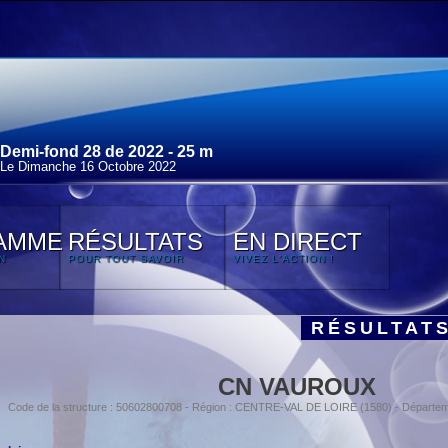
Demi-fond 28 de 2022 - 25 m
Le Dimanche 16 Octobre 2022
AMME
RÉSULTATS
EN DIRECT
N
POUR TOUT SAVOIR
VIVEZ L'ACTION !
RÉSULTAT
CN VAUROUX
Code de la structure : 50602800708 - Région : CENTRE-VAL DE LOIRE (1580) - Départe