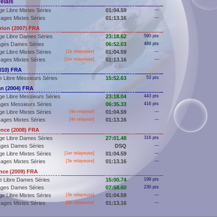
elais
e Libre Mixtes Séries
01:04.59
---
ages Mixtes Séries
01:13.16
---
ion (2007) FRA
ge Libre Dames Séries
23:18.62
590 pts
ages Dames Séries
06:52.03
489 pts
e Libre Mixtes Séries
[2e relayeuse]
01:04.59
---
ages Mixtes Séries
[
1er
relayeuse]
01:13.16
---
010) FRA
 Libre Messieurs Séries
15:52.63
53 pts
 (2004) FRA
e Libre Messieurs Séries
23:18.04
443 pts
ges Messieurs Séries
06:35.33
416 pts
e Libre Mixtes Séries
[4e relayeur]
01:04.59
---
ages Mixtes Séries
[4e relayeur]
01:13.16
---
nce (2008) FRA
ge Libre Dames Séries
27:01.48
316 pts
ages Dames Séries
DSQ
---
e Libre Mixtes Séries
[
1er
relayeuse]
01:04.59
---
ages Mixtes Séries
[3e relayeuse]
01:13.16
---
ce (2009) FRA
e Libre Dames Séries
15:00.74
199 pts
ages Dames Séries
07:58.60
230 pts
e Libre Mixtes Séries
[3e relayeuse]
01:04.59
---
ages Mixtes Séries
[2e relayeuse]
01:13.16
---