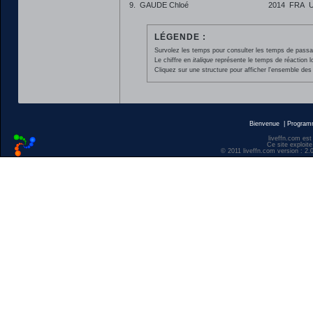
9.
GAUDE Chloé
2014
FRA
LÉGENDE :
Survolez les temps pour consulter les temps de passage 
Le chiffre en
italique
représente le temps de réaction l
Cliquez sur une structure pour afficher l'ensemble des 
Bienvenue
|
Progra
liveffn.com est
Ce site exploite
© 2011 liveffn.com version : 2.