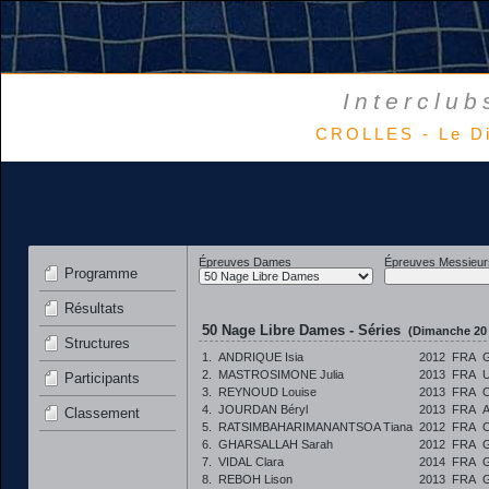
Interclub
CROLLES - Le D
Épreuves Dames
Épreuves Messieur
Programme
Résultats
50 Nage Libre Dames - Séries
(Dimanche 20
Structures
1.
ANDRIQUE Isia
2012
FRA
2.
MASTROSIMONE Julia
2013
FRA
Participants
3.
REYNOUD Louise
2013
FRA
4.
JOURDAN Béryl
2013
FRA
Classement
5.
RATSIMBAHARIMANANTSOA Tiana
2012
FRA
6.
GHARSALLAH Sarah
2012
FRA
7.
VIDAL Clara
2014
FRA
8.
REBOH Lison
2013
FRA