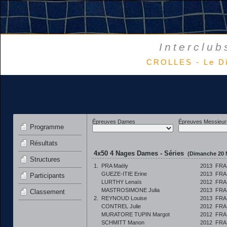
Interclub
CROLLES - Le D
Épreuves Dames
Épreuves Messieur
Programme
Résultats
4x50 4 Nages Dames - Séries
(Dimanche 20 
Structures
1.
PRA Maëly
2013
FRA
GUEZE-ITIE Erine
2013
FRA
Participants
LURTHY Lenaïs
2012
FRA
MASTROSIMONE Julia
2013
FRA
Classement
2.
REYNOUD Louise
2013
FRA
CONTREL Julie
2012
FRA
MURATORE TUPIN Margot
2012
FRA
SCHMITT Manon
2012
FRA