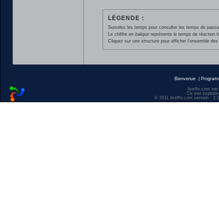
LÉGENDE :
Survolez les temps pour consulter les temps de passage 
Le chiffre en
italique
représente le temps de réaction l
Cliquez sur une structure pour afficher l'ensemble des 
Bienvenue
|
Progra
liveffn.com est
Ce site exploite
© 2011 liveffn.com version : 2.