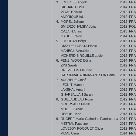
3.
JOUKOFF Angele
2012
FRA
RICHARD Fleur
2014
FRA
VIDAL Heloise
2012
FRA
ANDRIQUE Isia
2012
FRA
4.
MOREL Juliette
2012
FRA
SMIERZCHALSKA Julia
2012
POL
CAZAIN Anaïs
2013
FRA
GAUDE Chloé
2014
FRA
5.
JOURDAN Béryl
2013
FRA
DIAZ DE TUESTA Elodie
2012
FRA
MANEGLIA Anaëlle
2012
FRA
VICHERD BIROUILLE Lucie
2012
FRA
6.
FENZI WOOD Edina
2014
FRA
ZINI Sarah
2012
FRA
DREVETON Maurine
2012
FRA
RATSIMBAHARIMANANTSOA Tiana
2012
FRA
7.
AUCHERE Chloé
2012
FRA
LECUIT Manon
2014
FRA
LAKEHAL Amani
2012
FRA
GHARSALLAH Sarah
2012
FRA
8.
GUILLAUDEAU Rose
2012
FRA
GOURSAUD Maelle
2012
FRA
MULLIEZ Anae
2012
FRA
REBOH Lison
2013
FRA
9.
DUCERF Marie-Catherine Fandresena
2012
FRA
METRAL Faustine
2014
FRA
LOVEJOY POCQUET Olivia
2012
FRA
VIDAL Clara
2014
FRA