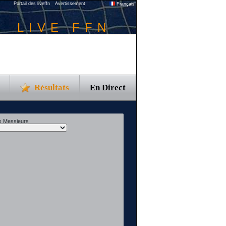
Portail des liveffn
Avertissement
Français
LIVE FFN
Résultats
En Direct
s Messieurs