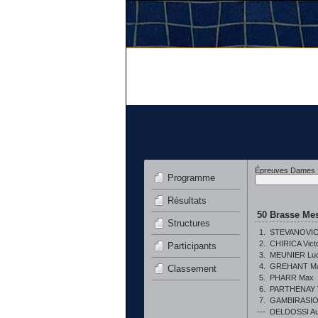
Épreuves Dames
Programme
Résultats
50 Brasse Mes
Structures
1.
STEVANOVIC
2.
CHIRICA Vict
Participants
3.
MEUNIER Luc
4.
GREHANT Ma
Classement
5.
PHARR Max
6.
PARTHENAY V
7.
GAMBIRASIO 
---
DELDOSSI Au