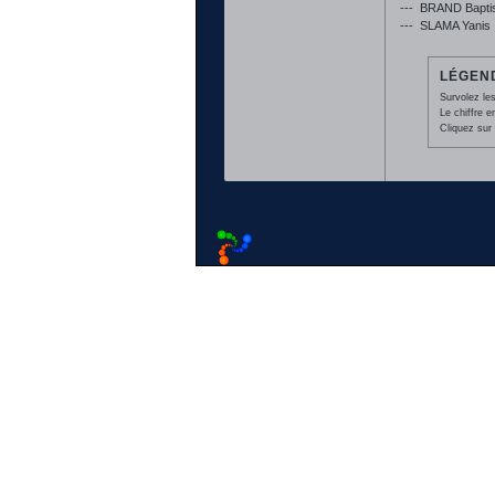
---
BRAND Bapti
---
SLAMA Yanis
LÉGEND
Survolez les
Le chiffre 
Cliquez sur 