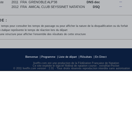
ste
2011
FRA
GRENOBLE ALP'38
DNS dec
---
2012
FRA
AMICAL CLUB SEYSSINET NATATION
DSQ
---
E :
 temps pour consulter les temps de passage ou pour afficher la nature de la disqualification ou du forfait
en
italique
représente le temps de réaction lors du départ
une structure pour afficher l'ensemble des résultats de cette structure
Bienvenue
|
Programme
|
Liste de départ
|
Résultats
|
En Direct
liveffn.com est une production de la Fédération Française de Natation
Ce site exploite le logiciel fédéral de natation course : extraNat-Pocket
© 2011 liveffn.com version : 2.01 - Tous droits réservés reproduction interdite sans autorisatio