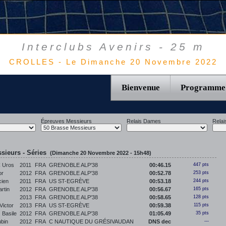
Interclubs Avenirs - 25 m
CROLLES - Le Dimanche 20 Novembre 2022
Bienvenue
Programme
Épreuves Messieurs
Relais Dames
Relai
sieurs - Séries
(Dimanche 20 Novembre 2022 - 15h48)
 Uros
2011
FRA
GRENOBLE ALP'38
00:46.15
447 pts
or
2012
FRA
GRENOBLE ALP'38
00:52.78
253 pts
ien
2011
FRA
US ST-EGRÈVE
00:53.18
244 pts
rtin
2012
FRA
GRENOBLE ALP'38
00:56.67
165 pts
2013
FRA
GRENOBLE ALP'38
00:58.65
128 pts
ictor
2013
FRA
US ST-EGRÈVE
00:59.38
115 pts
Basile
2012
FRA
GRENOBLE ALP'38
01:05.49
35 pts
bin
2012
FRA
C NAUTIQUE DU GRÉSIVAUDAN
DNS dec
---