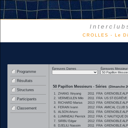
Interclub
CROLLES - Le D
Épreuves Dames
Épreuves Messieur
Programme
Résultats
50 Papillon Messieurs - Séries
(Dimanche 2
Structures
1.
ZHANG Xinyang
2011
FRA
GRENOBLE ALP
2.
VERMEULEN Milo
2011
FRA
US ST-EGRÈVE
Participants
3.
RICHARD Marius
2013
FRA
GRENOBLE ALP
4.
FERAIN Ivann
2012
FRA
AMICAL CLUB S
Classement
5.
ALSON Arturo
2011
FRA
GRENOBLE ALP
6.
LUMINEAU Pierrick
2012
FRA
C NAUTIQUE D
7.
SIRBU Edgar
2012
FRA
GRENOBLE ALP
8.
DJELILI Nassim
2011
FRA
GRENOBLE ALP