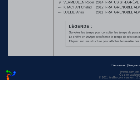
9.
VERMEULEN Robin
2014
FRA
US ST-EGRÈVE
---
KHACHAN Chahid
2012
FRA
GRENOBLE ALP
---
DJELILI Anas
2011
FRA
GRENOBLE ALP
LÉGENDE :
Survolez les temps pour consulter les temps de passage 
Le chiffre en
italique
représente le temps de réaction l
Cliquez sur une structure pour afficher l'ensemble des 
Bienvenue
|
Progra
liveffn.com est
Ce site exploite
© 2011 liveffn.com version : 2.