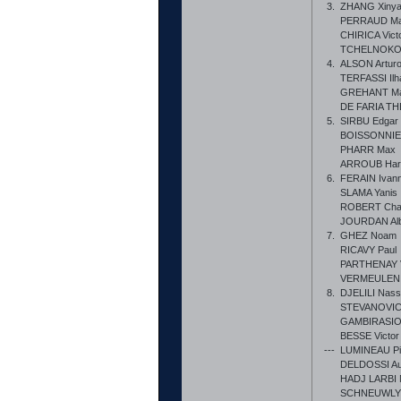
3.
ZHANG Xiny
PERRAUD Ma
CHIRICA Vict
TCHELNOKOV
4.
ALSON Artur
TERFASSI Ilh
GREHANT Ma
DE FARIA TH
5.
SIRBU Edgar
BOISSONNIE
PHARR Max
ARROUB Har
6.
FERAIN Ivan
SLAMA Yanis
ROBERT Cha
JOURDAN Alb
7.
GHEZ Noam
RICAVY Paul
PARTHENAY V
VERMEULEN 
8.
DJELILI Nass
STEVANOVIC
GAMBIRASIO 
BESSE Victor
---
LUMINEAU Pie
DELDOSSI Au
HADJ LARBI 
SCHNEUWLY 