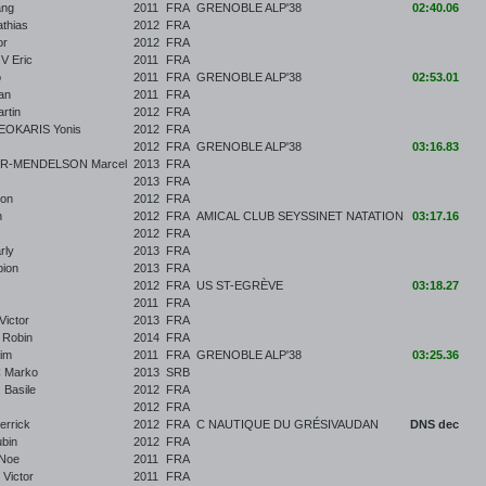
ang
2011
FRA
GRENOBLE ALP'38
02:40.06
thias
2012
FRA
or
2012
FRA
 Eric
2011
FRA
o
2011
FRA
GRENOBLE ALP'38
02:53.01
an
2011
FRA
rtin
2012
FRA
EOKARIS Yonis
2012
FRA
2012
FRA
GRENOBLE ALP'38
03:16.83
R-MENDELSON Marcel
2013
FRA
2013
FRA
on
2012
FRA
n
2012
FRA
AMICAL CLUB SEYSSINET NATATION
03:17.16
2012
FRA
rly
2013
FRA
ion
2013
FRA
2012
FRA
US ST-EGRÈVE
03:18.27
2011
FRA
ictor
2013
FRA
Robin
2014
FRA
im
2011
FRA
GRENOBLE ALP'38
03:25.36
 Marko
2013
SRB
Basile
2012
FRA
2012
FRA
rrick
2012
FRA
C NAUTIQUE DU GRÉSIVAUDAN
DNS dec
bin
2012
FRA
Noe
2011
FRA
Victor
2011
FRA