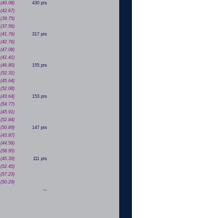
(40.08)
430 pts
(42.67)
(39.75)
(37.56)
(41.76)
317 pts
(42.76)
(47.08)
(41.41)
(46.80)
155 pts
(52.31)
(45.64)
(52.08)
(43.64)
153 pts
(54.77)
(45.91)
(52.84)
(50.89)
147 pts
(43.87)
(44.56)
(58.95)
(45.39)
111 pts
(52.45)
(57.23)
(50.29)
---