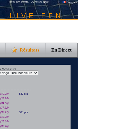
Portail des liveffn
Avertissement
Français
LIVE FFN
Résultats
En Direct
s Messieurs
(40.29)
532 pts
(37.24)
(34.56)
(37.62)
(37.22)
503 pts
(42.20)
(35.64)
(37.45)