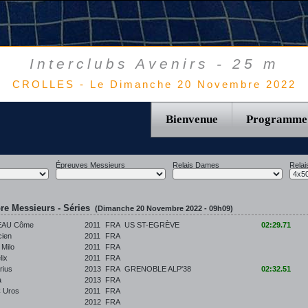
Interclubs Avenirs - 25 m
CROLLES - Le Dimanche 20 Novembre 2022
Bienvenue
Programme
Épreuves Messieurs
Relais Dames
Relai
re Messieurs - Séries
(Dimanche 20 Novembre 2022 - 09h09)
AU Côme
2011
FRA
US ST-EGRÈVE
02:29.71
ien
2011
FRA
Milo
2011
FRA
ix
2011
FRA
ius
2013
FRA
GRENOBLE ALP'38
02:32.51
a
2013
FRA
 Uros
2011
FRA
2012
FRA