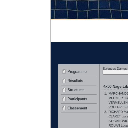
Épreuves Dames
Programme
Résultats
4x50 Nage Lib
Structures
1.
MARCHANDE
MEUNIER Luc
Participants
VERMEULEN 
VOLLAIRE Fél
Classement
2.
RICHARD Mar
CLARET Luc
STEVANOVIC
ROUAN Luca