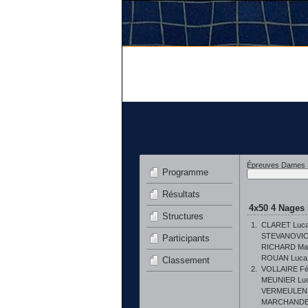
Épreuves Dames
Programme
Résultats
4x50 4 Nages 
Structures
1.
CLARET Luc
STEVANOVIC
Participants
RICHARD Mar
ROUAN Luca
Classement
2.
VOLLAIRE Fél
MEUNIER Luc
VERMEULEN 
MARCHANDE