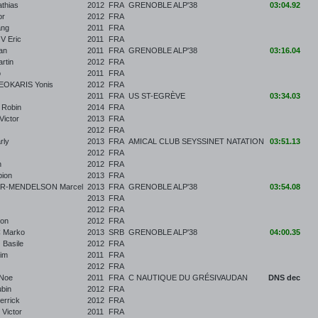
thias
2012
FRA
GRENOBLE ALP'38
03:04.92
or
2012
FRA
ang
2011
FRA
 Eric
2011
FRA
an
2011
FRA
GRENOBLE ALP'38
03:16.04
rtin
2012
FRA
o
2011
FRA
EOKARIS Yonis
2012
FRA
2011
FRA
US ST-EGRÈVE
03:34.03
Robin
2014
FRA
ictor
2013
FRA
2012
FRA
rly
2013
FRA
AMICAL CLUB SEYSSINET NATATION
03:51.13
2012
FRA
n
2012
FRA
ion
2013
FRA
R-MENDELSON Marcel
2013
FRA
GRENOBLE ALP'38
03:54.08
2013
FRA
2012
FRA
on
2012
FRA
 Marko
2013
SRB
GRENOBLE ALP'38
04:00.35
Basile
2012
FRA
im
2011
FRA
2012
FRA
Noe
2011
FRA
C NAUTIQUE DU GRÉSIVAUDAN
DNS dec
bin
2012
FRA
rrick
2012
FRA
Victor
2011
FRA