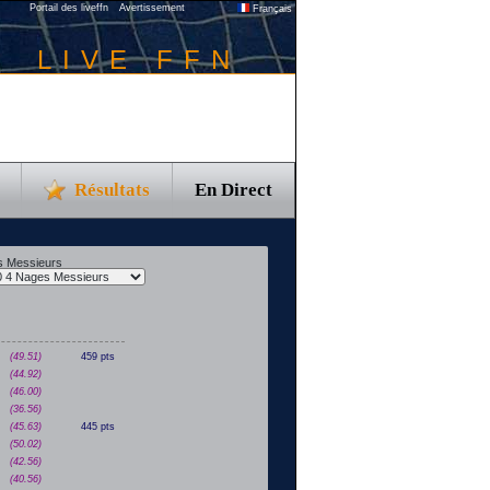
Portail des liveffn
Avertissement
Français
LIVE FFN
Résultats
En Direct
s Messieurs
(49.51)
459 pts
(44.92)
(46.00)
(36.56)
(45.63)
445 pts
(50.02)
(42.56)
(40.56)