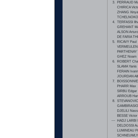
3.
PERRAUD Ma
CHIRICA Vict
ZHANG Xiny
TCHELNOKOV
4.
TERFASSI Ilh
GREHANT Ma
ALSON Artur
DE FARIA TH
5.
RICAVY Paul
VERMEULEN 
PARTHENAY V
GHEZ Noam
6.
ROBERT Cha
SLAMA Yanis
FERAIN Ivan
JOURDAN Alb
7.
BOISSONNIE
PHARR Max
SIRBU Edgar
ARROUB Har
8.
STEVANOVIC
GAMBIRASIO 
DJELILI Nass
BESSE Victor
---
HADJ LARBI 
DELDOSSI Au
LUMINEAU Pie
SCHNEUWLY 