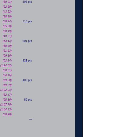
(50.91)
396 pts
(52.50)
(43.22)
(38.29)
(49.74)
315 pts
(55.80)
(50.19)
(40.31)
(53.44)
204 pts
(58.80)
(51.63)
(50.16)
(52.14)
121 pts
(1:14.02)
(50.51)
(54.46)
(59.38)
108 pts
(59.29)
(1:02.94)
(52.47)
(58.36)
85 pts
(1:07.76)
(1:04.33)
(49.90)
---