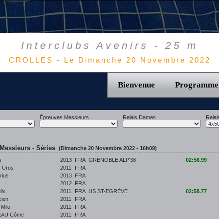
Interclubs Avenirs - 25 m
CROLLES - Le Dimanche 20 Novembre 2022
Bienvenue
Programme
Épreuves Messieurs
Relais Dames
Relai
Messieurs - Séries
(Dimanche 20 Novembre 2022 - 16h09)
a
2013
FRA
GRENOBLE ALP'38
02:56.99
 Uros
2011
FRA
ius
2013
FRA
2012
FRA
ix
2011
FRA
US ST-EGRÈVE
02:58.77
ien
2011
FRA
Milo
2011
FRA
AU Côme
2011
FRA