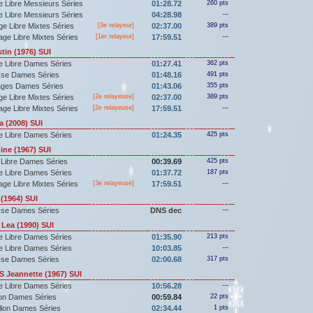
 Libre Messieurs Séries
01:28.72
260 pts
 Libre Messieurs Séries
04:28.98
---
e Libre Mixtes Séries
[3e relayeur]
02:37.00
389 pts
ge Libre Mixtes Séries
[
1er
relayeur]
17:59.51
---
in (1976) SUI
e Libre Dames Séries
01:27.41
362 pts
sse Dames Séries
01:48.16
491 pts
ages Dames Séries
01:43.06
355 pts
e Libre Mixtes Séries
[2e relayeuse]
02:37.00
389 pts
ge Libre Mixtes Séries
[2e relayeuse]
17:59.51
---
(2008) SUI
e Libre Dames Séries
01:24.35
425 pts
ne (1967) SUI
 Libre Dames Séries
00:39.69
425 pts
e Libre Dames Séries
01:37.72
187 pts
ge Libre Mixtes Séries
[3e relayeuse]
17:59.51
---
(1964) SUI
sse Dames Séries
DNS dec
---
ea (1990) SUI
e Libre Dames Séries
01:35.90
213 pts
e Libre Dames Séries
10:03.85
---
sse Dames Séries
02:00.68
317 pts
Jeannette (1967) SUI
e Libre Dames Séries
10:56.28
---
lon Dames Séries
00:59.84
22 pts
llon Dames Séries
02:34.44
1 pts