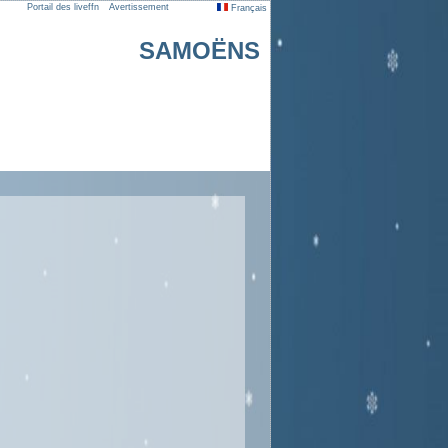
Portail des liveffn
Avertissement
Français
SAMOËNS