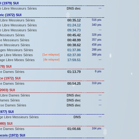
 (1979) SUI
 Libre Messieurs Séries
DNS dec
---
ic (1972) SUI
Libre Messieurs Séries
00:35.12
516 pts
 Libre Messieurs Séries
01:24.12
340 pts
 Libre Messieurs Séries
09:34.73
---
essieurs Séries
00:45.42
326 pts
e Messieurs Séries
00:48.99
357 pts
lon Messieurs Séries
00:38.62
458 pts
ges Messieurs Séries
01:37.86
288 pts
e Libre Mixtes Séries
[
1er
relayeur]
02:37.00
389 pts
ge Libre Mixtes Séries
[4e relayeur]
17:59.51
---
78) SUI
se Dames Séries
01:13.79
6 pts
e (1972) SUI
se Dames Séries
00:54.25
319 pts
2003) SUI
 Libre Dames Séries
DNS dec
---
Dames Séries
DNS dec
---
sse Dames Séries
DNS dec
---
977) SUI
e Libre Messieurs Séries
DNS
---
80) SUI
se Dames Séries
01:00.66
164 pts
ois (1972) SUI