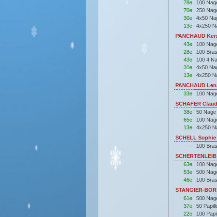
78e
100 Nage
70e
250 Nage
30e
4x50 Nag
13e
4x250 Na
PANCHAUD Kerst
43e
100 Nag
28e
100 Bra
43e
100 4 N
30e
4x50 Nag
13e
4x250 Na
PANCHAUD Lena 
33e
100 Nag
SCHAFER Claudi
38e
50 Nage
65e
100 Nag
13e
4x250 Na
SCHELL Sophie 
---
100 Bra
SCHERTENLEIB L
63e
100 Nag
53e
500 Nag
46e
100 Bra
STANGIER-BORS 
61e
500 Nag
37e
50 Papil
22e
100 Papi