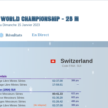
H WORLD CHAMPIONSHIP - 25 m
au Dimanche 15 Janvier 2023
En Direct
Résultats
Switzerland
Code FINA : SUI
elais
e Libre Mixtes Séries
02:37.00
389 pts
ge Libre Mixtes Séries
17:59.51
---
 (1954) SUI
e Messieurs Séries
00:41.33
622 pts
se Messieurs Séries
01:30.20
605 pts
ges Messieurs Séries
01:26.42
486 pts
e Libre Mixtes Séries
[4e relayeur]
02:37.00
389 pts