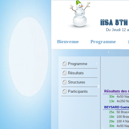
-
IISA 5T
Du Jeudi 12 
Bienvenue
Programme
Programme
Résultats
Structures
Participants
Résultats des r
30e
4x50 Nag
13e
4x250 Na
BEYSARD Gaetan
25e
50 Brass
18e
100 Bras
29e
100 4 Na
30e
4x50 Nag