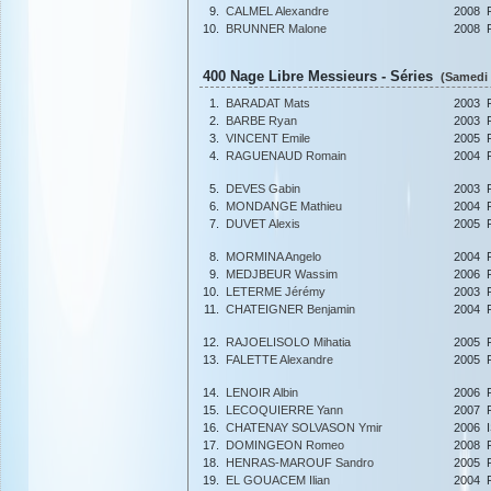
9.
CALMEL Alexandre
2008
10.
BRUNNER Malone
2008
400 Nage Libre Messieurs - Séries
(Samedi 
1.
BARADAT Mats
2003
2.
BARBE Ryan
2003
3.
VINCENT Emile
2005
4.
RAGUENAUD Romain
2004
5.
DEVES Gabin
2003
6.
MONDANGE Mathieu
2004
7.
DUVET Alexis
2005
8.
MORMINA Angelo
2004
9.
MEDJBEUR Wassim
2006
10.
LETERME Jérémy
2003
11.
CHATEIGNER Benjamin
2004
12.
RAJOELISOLO Mihatia
2005
13.
FALETTE Alexandre
2005
14.
LENOIR Albin
2006
15.
LECOQUIERRE Yann
2007
16.
CHATENAY SOLVASON Ymir
2006
17.
DOMINGEON Romeo
2008
18.
HENRAS-MAROUF Sandro
2005
19.
EL GOUACEM Ilian
2004