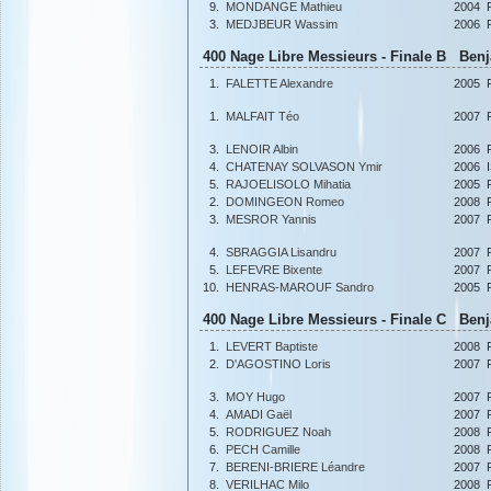
9.
MONDANGE Mathieu
2004
3.
MEDJBEUR Wassim
2006
400 Nage Libre Messieurs - Finale B Benj
1.
FALETTE Alexandre
2005
1.
MALFAIT Téo
2007
3.
LENOIR Albin
2006
4.
CHATENAY SOLVASON Ymir
2006
5.
RAJOELISOLO Mihatia
2005
2.
DOMINGEON Romeo
2008
3.
MESROR Yannis
2007
4.
SBRAGGIA Lisandru
2007
5.
LEFEVRE Bixente
2007
10.
HENRAS-MAROUF Sandro
2005
400 Nage Libre Messieurs - Finale C Benja
1.
LEVERT Baptiste
2008
2.
D'AGOSTINO Loris
2007
3.
MOY Hugo
2007
4.
AMADI Gaël
2007
5.
RODRIGUEZ Noah
2008
6.
PECH Camille
2008
7.
BERENI-BRIERE Léandre
2007
8.
VERILHAC Milo
2008