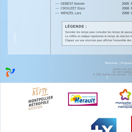
---
DEBEST Antonin
2005
---
CROUZET Enzo
2008
---
WENZEL Lars
2008
LÉGENDE :
Survolez les temps pour consulter les temps de passage 
Le chiffre en
italique
représente le temps de réaction l
Cliquez sur une structure pour afficher l'ensemble des 
Bienvenue
|
Progra
liveffn.com est
Ce site exploite
© 2011 liveffn.com version : 2.