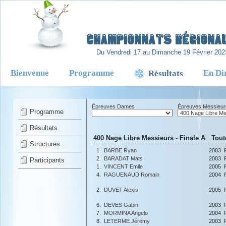
-
Championnats Régionaux
Du Vendredi 17 au Dimanche 19 Février 202
Bienvenue
Programme
En Di
Résultats
Épreuves Dames
Épreuves Messieur
Programme
Résultats
400 Nage Libre Messieurs - Finale A Toute
Structures
1.
BARBE Ryan
2003
2.
BARADAT Mats
2003
Participants
1.
VINCENT Emile
2005
4.
RAGUENAUD Romain
2004
2.
DUVET Alexis
2005
6.
DEVES Gabin
2003
7.
MORMINA Angelo
2004
8.
LETERME Jérémy
2003