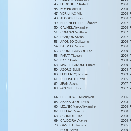
45.
LE BOULER Rafaël
2006
45.
BOYER Adrien
2005
47.
VERILHAC Milo
2008
48.
ALCOCK Henry
2006
49.
BERENI-BRIERE Léandre
2007
50.
CALMEL Alexandre
2008
51.
COMPAN Matthieu
2007
52.
RANÇON Vivian
2007
53.
AFONSO Guillaume
2006
54.
D'ORSO Roméo
2006
55.
SUDRE LAVABRE Tao
2009
56.
PARAT Titouan
2009
57.
BAZIZ Djallil
2008
58.
MAYLIE LAROSE Ernest
2009
59.
AZOUZ Sidali
2008
60.
LECLERCQ Romain
2009
61.
ESPOSITO Enzo
2005
62.
JEAN Sasha
2007
63.
GIGANTE Tim
2007
64.
EL GOUACEM Madyan
2006
65.
ABAHADDOU Driss
2008
66.
MELNIK Marc-Alexandre
2008
67.
PELLAY Clement
2008
68.
SCHMIDT Elias
2008
69.
CALDEIRA Vicente
2008
70.
GANTET Thomas
2005
---
BOBE Aaron
2009