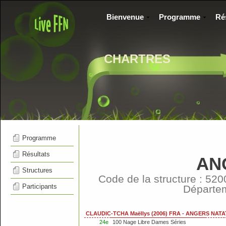
Bienvenue
Programme
Ré
CHARTRES
Programme
Résultats
AN
Structures
Code de la structure : 52
Participants
Départe
CLAUDIC-TCHA Maëllys (2006) FRA - ANGERS NATA
24e
100 Nage Libre Dames Séries