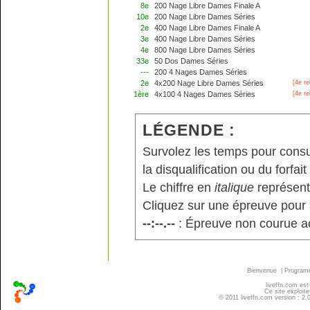
8e
200 Nage Libre Dames Finale A
10e
200 Nage Libre Dames Séries
2e
400 Nage Libre Dames Finale A
3e
400 Nage Libre Dames Séries
4e
800 Nage Libre Dames Séries
33e
50 Dos Dames Séries
---
200 4 Nages Dames Séries
2e
4x200 Nage Libre Dames Séries
[4e r
1ère
4x100 4 Nages Dames Séries
[4e r
LÉGENDE :
Survolez les temps pour consu
la disqualification ou du forfait
Le chiffre en
italique
représente
Cliquez sur une épreuve pour a
--:--.--
: Épreuve non courue a
Bienvenue
|
Progra
liveffn.com est
Ce site exploite
© 2011 liveffn.com version : 2.