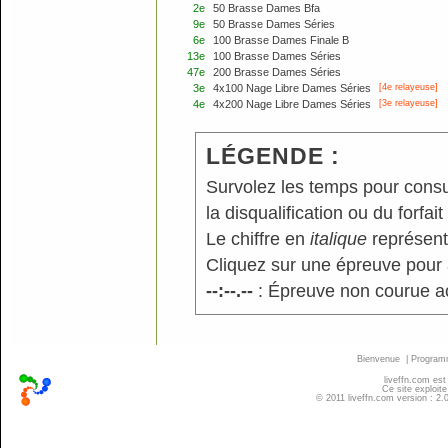
2e
50 Brasse Dames Bfa
9e
50 Brasse Dames Séries
6e
100 Brasse Dames Finale B
13e
100 Brasse Dames Séries
47e
200 Brasse Dames Séries
3e
4x100 Nage Libre Dames Séries
[4e relayeuse]
4e
4x200 Nage Libre Dames Séries
[3e relayeuse]
LÉGENDE :
Survolez les temps pour consu
la disqualification ou du forfait
Le chiffre en
italique
représente
Cliquez sur une épreuve pour a
--:--.--
: Épreuve non courue a
Bienvenue
|
Progra
liveffn.com est
Ce site exploite
© 2011 liveffn.com version : 2.