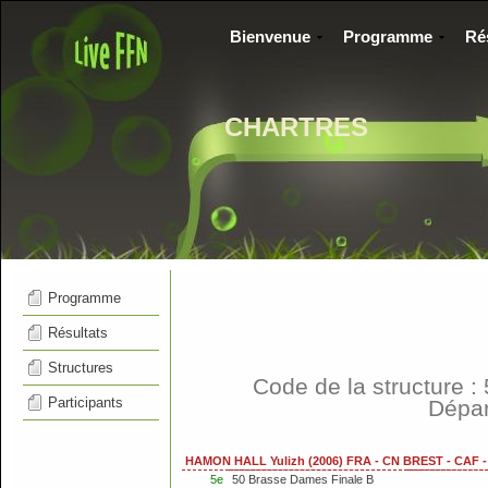
Bienvenue
Programme
Ré
CHARTRES
Programme
Résultats
Structures
Code de la structure 
Participants
Dépar
HAMON HALL Yulizh (2006) FRA - CN BREST - CAF
5e
50 Brasse Dames Finale B