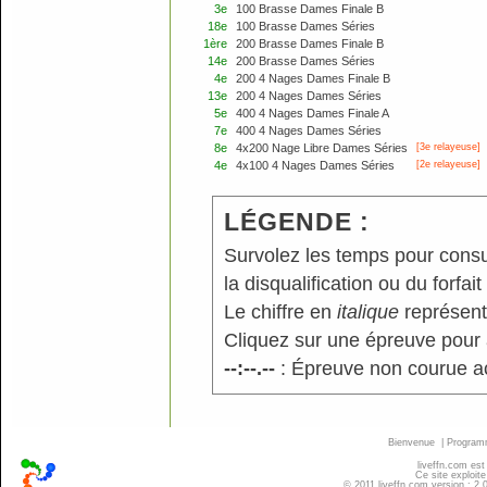
3e
100 Brasse Dames Finale B
18e
100 Brasse Dames Séries
1ère
200 Brasse Dames Finale B
14e
200 Brasse Dames Séries
4e
200 4 Nages Dames Finale B
13e
200 4 Nages Dames Séries
5e
400 4 Nages Dames Finale A
7e
400 4 Nages Dames Séries
8e
4x200 Nage Libre Dames Séries
[3e relayeuse]
4e
4x100 4 Nages Dames Séries
[2e relayeuse]
LÉGENDE :
Survolez les temps pour consu
la disqualification ou du forfait
Le chiffre en
italique
représente
Cliquez sur une épreuve pour a
--:--.--
: Épreuve non courue a
Bienvenue
|
Progra
liveffn.com est
Ce site exploite
© 2011 liveffn.com version : 2.