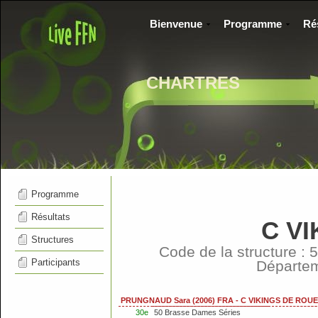
Bienvenue
Programme
Ré
CHARTRES
Programme
Résultats
C V
Structures
Code de la structure 
Participants
Départe
PRUNGNAUD Sara (2006) FRA - C VIKINGS DE ROUE
30e
50 Brasse Dames Séries