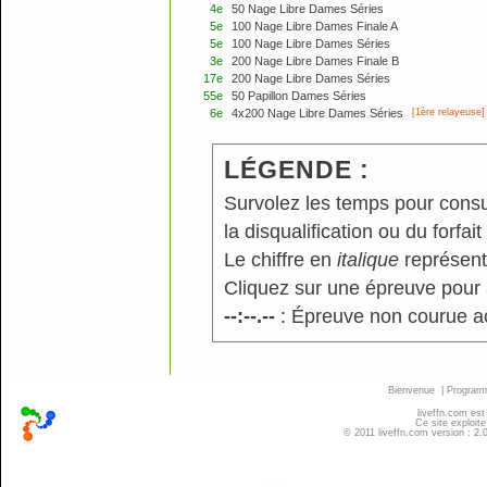
4e
50 Nage Libre Dames Séries
5e
100 Nage Libre Dames Finale A
5e
100 Nage Libre Dames Séries
3e
200 Nage Libre Dames Finale B
17e
200 Nage Libre Dames Séries
55e
50 Papillon Dames Séries
6e
4x200 Nage Libre Dames Séries
[
1ère
relayeuse]
LÉGENDE :
Survolez les temps pour consu
la disqualification ou du forfait
Le chiffre en
italique
représente
Cliquez sur une épreuve pour a
--:--.--
: Épreuve non courue a
Bienvenue
|
Progra
liveffn.com est
Ce site exploite
© 2011 liveffn.com version : 2.