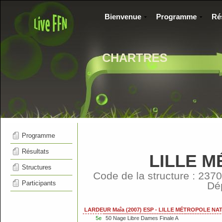
Bienvenue
Programme
Ré
CHARTRES
Programme
Résultats
LILLE M
Structures
Code de la structure : 2
Participants
Dé
LARDEUR Maîa (2007) ESP - LILLE MÉTROPOLE NA
5e
50 Nage Libre Dames Finale A