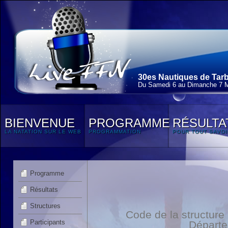
30es Nautiques de Tarb
Du Samedi 6 au Dimanche 7 
BIENVENUE
PROGRAMME
RÉSULTA
LA NATATION SUR LE WEB
PROGRAMMATION
POUR TOUT SAVOI
Programme
Résultats
Structures
Code de la structure
Participants
Départ