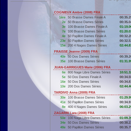
COGNIEUX Ambre (2008) FRA
1ère
50 Brasse Dames Finale A
00:35.2
2e
50 Brasse Dames Séries
00:35.0
3e
100 Brasse Dames Finale A
01:19.0
7e
100 Brasse Dames Séries
01:20.0
4e
50 Papillon Dames Finale A
00:32.2
23e
50 Papillon Dames Séries
00:32.5
15e
200 4 Nages Dames Séries
02:44.8
FRAISSE Jeanne (2009) FRA
40e
50 Dos Dames Séries
00:39.2
35e
100 Brasse Dames Séries
01:31.9
JUAN-GARRIGUES Marie (2006) FRA
6e
800 Nage Libre Dames Séries
10:51.3
5e
50 Dos Dames Finale A
00:34.5
16e
50 Dos Dames Séries
00:34.8
10e
200 Dos Dames Séries
02:44.4
TARDIVO Anna (2009) FRA
30e
100 Brasse Dames Séries
01:29.9
41e
50 Papillon Dames Séries
00:34.9
8e
400 4 Nages Dames Séries
06:03.2
ZAGARRI Lara (2008) FRA
50e
100 Nage Libre Dames Séries
01:09.3
34e
50 Dos Dames Séries
00:38.2
48e
50 Papillon Dames Séries
00:35.7