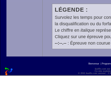
LÉGENDE :
Survolez les temps pour cons
la disqualification ou du forfa
Le chiffre en
italique
représen
Cliquez sur une épreuve pour
--:--.--
: Épreuve non courue
Bienvenue
|
Progra
liveffn.com est
Ce site exploite
© 2011 liveffn.com version : 2.