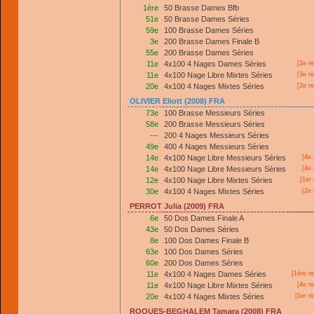
1ère
50 Brasse Dames Bfb
51e
50 Brasse Dames Séries
59e
100 Brasse Dames Séries
3e
200 Brasse Dames Finale B
55e
200 Brasse Dames Séries
11e
4x100 4 Nages Dames Séries
[2e r
11e
4x100 Nage Libre Mixtes Séries
[3e r
20e
4x100 4 Nages Mixtes Séries
[2e r
OLIVIER Eliott (2008) FRA
73e
100 Brasse Messieurs Séries
58e
200 Brasse Messieurs Séries
---
200 4 Nages Messieurs Séries
49e
400 4 Nages Messieurs Séries
14e
4x100 Nage Libre Messieurs Séries
[4e 
14e
4x100 Nage Libre Messieurs Séries
[4e 
12e
4x100 Nage Libre Mixtes Séries
[
1er
30e
4x100 4 Nages Mixtes Séries
[2e 
PERROT Julia (2009) FRA
6e
50 Dos Dames Finale A
43e
50 Dos Dames Séries
8e
100 Dos Dames Finale B
63e
100 Dos Dames Séries
60e
200 Dos Dames Séries
11e
4x100 4 Nages Dames Séries
[
1ère
re
11e
4x100 Nage Libre Mixtes Séries
[4e r
20e
4x100 4 Nages Mixtes Séries
[
1er
re
ROQUES-BEGHALEM Tamara (2008) FRA