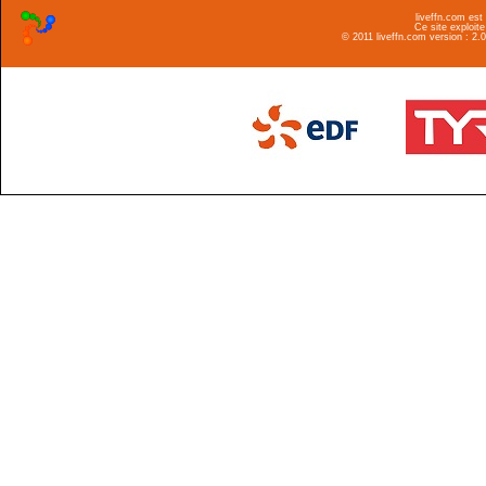
liveffn.com est
Ce site exploite
© 2011 liveffn.com version : 2.