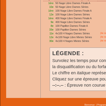
1ère
50 Nage Libre Dames Finale A
10e
50 Nage Libre Dames Séries
1ère
100 Nage Libre Dames Finale A
12e
100 Nage Libre Dames Séries
1ère
400 Nage Libre Dames Finale A
9e
400 Nage Libre Dames Séries
8e
100 Papillon Dames Finale A
33e
100 Papillon Dames Séries
11e
4x100 4 Nages Dames Séries
[4e r
12e
4x100 Nage Libre Mixtes Séries
[4e r
30e
4x100 4 Nages Mixtes Séries
[4e r
LÉGENDE :
Survolez les temps pour cons
la disqualification ou du forfa
Le chiffre en
italique
représen
Cliquez sur une épreuve pour
--:--.--
: Épreuve non courue
Bienvenue
|
Progra