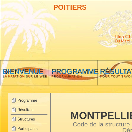
POITIERS
IIIes C
Du Mardi 
BIENVENUE
PROGRAMME
RÉSULTA
LA NATATION SUR LE WEB
PROGRAMMATION
POUR TOUT SAVOI
Programme
Résultats
MONTPELLI
Structures
Code de la structure
Participants
Dép