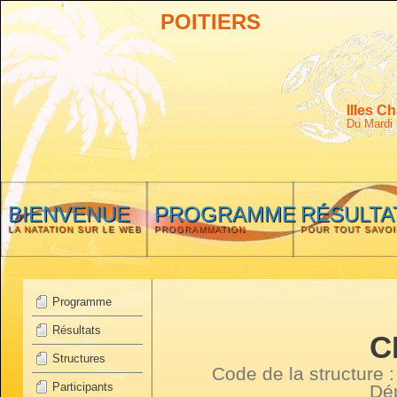
POITIERS
IIIes C
Du Mardi 
BIENVENUE
PROGRAMME
RÉSULTA
LA NATATION SUR LE WEB
PROGRAMMATION
POUR TOUT SAVOI
Programme
Résultats
C
Structures
Code de la structure
Participants
Dé