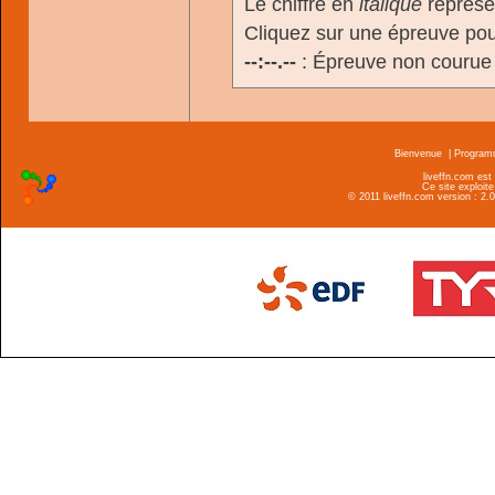
Le chiffre en
italique
représen
Cliquez sur une épreuve pour
--:--.--
: Épreuve non courue
Bienvenue
|
Progra
liveffn.com est
Ce site exploite
© 2011 liveffn.com version : 2.