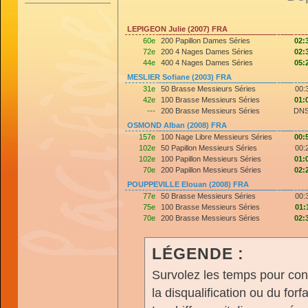
LEPIGEON Julie (2007) FRA
60e
200 Papillon Dames Séries
02:
72e
200 4 Nages Dames Séries
02:
44e
400 4 Nages Dames Séries
05:
MESLIER Sofiane (2003) FRA
31e
50 Brasse Messieurs Séries
00:
42e
100 Brasse Messieurs Séries
01:
---
200 Brasse Messieurs Séries
DNS
OSMOND Alban (2008) FRA
157e
100 Nage Libre Messieurs Séries
00:
102e
50 Papillon Messieurs Séries
00:
102e
100 Papillon Messieurs Séries
01:
70e
200 Papillon Messieurs Séries
02:
POUPPEVILLE Elouan (2008) FRA
77e
50 Brasse Messieurs Séries
00:
75e
100 Brasse Messieurs Séries
01:
70e
200 Brasse Messieurs Séries
02:
LÉGENDE :
Survolez les temps pour cons
la disqualification ou du forfa