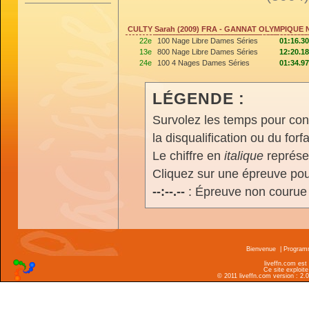
CULTY Sarah (2009) FRA - GANNAT OLYMPIQUE 
22e
100 Nage Libre Dames Séries
01:16.30
13e
800 Nage Libre Dames Séries
12:20.18
24e
100 4 Nages Dames Séries
01:34.97
LÉGENDE :
Survolez les temps pour cons
la disqualification ou du forfa
Le chiffre en
italique
représen
Cliquez sur une épreuve pour
--:--.--
: Épreuve non courue
Bienvenue
|
Progra
liveffn.com est
Ce site exploite
© 2011 liveffn.com version : 2.