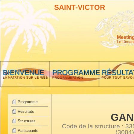
SAINT-VICTOR
Meeting
Le Diman
BIENVENUE
PROGRAMME
RÉSULTA
LA NATATION SUR LE WEB
PROGRAMMATION
POUR TOUT SAVOI
Programme
Résultats
GAN
Structures
Code de la structure :
Participants
(3004)