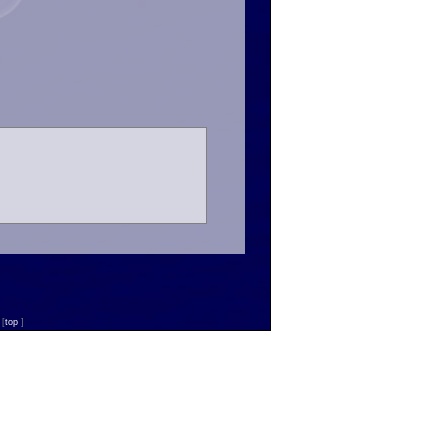
n
[
top
]