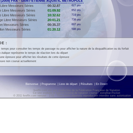
 (2009) FRA - SAINT-ETIENNE AQUATIC METROPOLE
Libre Messieurs Séries
00:32.87
627 pts
 Libre Messieurs Séries
01:09.92
652 pts
 Libre Messieurs Séries
10:32.62
719 pts
e Libre Messieurs Séries
20:01.21
738 pts
lon Messieurs Séries
00:35.37
607 pts
llon Messieurs Séries
01:20.12
598 pts
E :
 temps pour consulter les temps de passage ou pour afficher la nature de la disqualification ou du forfait
en
italique
représente le temps de réaction lors du départ
une épreuve pour afficher les résultats de cette épreuve
euve non courue actuellement
Bienvenue
|
Programme
|
Liste de départ
|
Résultats
|
En Direct
liveffn.com est une production de la Fédération Française de Natation
Ce site exploite le logiciel fédéral de natation course : extraNat-Pocket
© 2011 liveffn.com version : 2.01 - Tous droits réservés reproduction interdite sans autorisatio