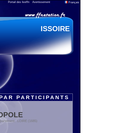
Portail des liveffn
Avertissement
Français
ISSOIRE
PAR PARTICIPANTS
ROPOLE
partement : LOIRE (1685)