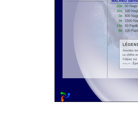
MALRIEU Sacha
33e
50 Nage 
32e
100 Nage
3e
800 Nage
4e
1500 Nag
14e
50 Papil
8e
100 Papi
LÉGEND
Survolez les
Le chiffre 
Cliquez sur 
--:--.--
: Épr