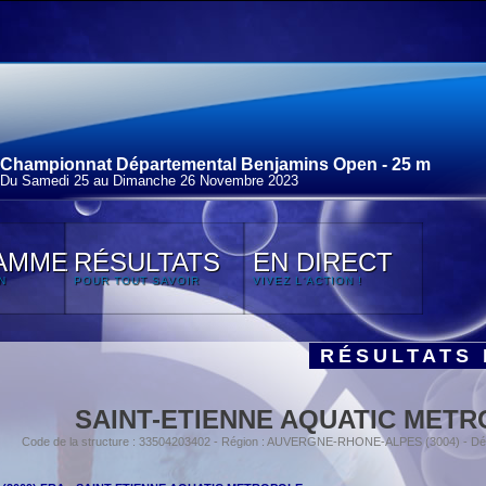
Championnat Départemental Benjamins Open - 25 m
Du Samedi 25 au Dimanche 26 Novembre 2023
AMME
RÉSULTATS
EN DIRECT
N
POUR TOUT SAVOIR
VIVEZ L'ACTION !
RÉSULTATS 
SAINT-ETIENNE AQUATIC MET
Code de la structure : 33504203402 - Région : AUVERGNE-RHONE-ALPES (3004) - Dé