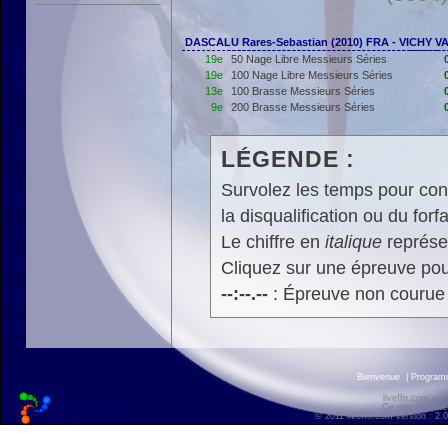
DASCALU Rares-Sebastian (2010) FRA - VICHY 
19e
50 Nage Libre Messieurs Séries
19e
100 Nage Libre Messieurs Séries
13e
100 Brasse Messieurs Séries
9e
200 Brasse Messieurs Séries
LÉGENDE :
Survolez les temps pour cons
la disqualification ou du forfa
Le chiffre en
italique
représen
Cliquez sur une épreuve pour
--:--.--
: Épreuve non courue
Bienvenue
|
Progra
liveffn.com est
Ce site exploite
© 2011 liveffn.com version : 2.