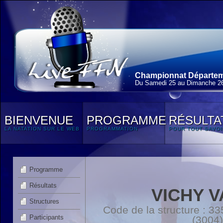
Championnat Départem
Du Samedi 25 au Dimanche 2
BIENVENUE
PROGRAMME
RÉSULTA
LA NATATION SUR LE WEB
PROGRAMMATION
POUR TOUT SAVOI
Programme
Résultats
VICHY V
Structures
Code de la structure :
Participants
(3004)