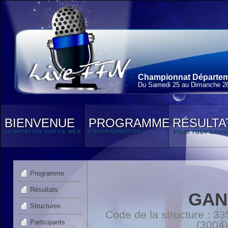
Championnat Départem
Du Samedi 25 au Dimanche 2
BIENVENUE
PROGRAMME
RÉSULTA
LA NATATION SUR LE WEB
PROGRAMMATION
POUR TOUT SAVOI
Programme
Résultats
GAN
Structures
Code de la structure :
Participants
(3004)