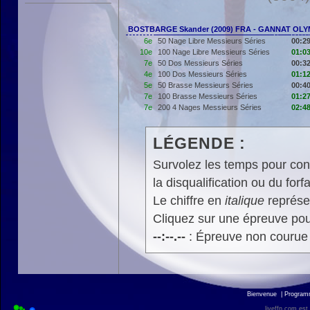
BOSTBARGE Skander (2009) FRA - GANNAT OLY
6e
50 Nage Libre Messieurs Séries
00:29
10e
100 Nage Libre Messieurs Séries
01:03
7e
50 Dos Messieurs Séries
00:32
4e
100 Dos Messieurs Séries
01:12
5e
50 Brasse Messieurs Séries
00:40
7e
100 Brasse Messieurs Séries
01:27
7e
200 4 Nages Messieurs Séries
02:48
LÉGENDE :
Survolez les temps pour cons
la disqualification ou du forfa
Le chiffre en
italique
représen
Cliquez sur une épreuve pour
--:--.--
: Épreuve non courue
Bienvenue
|
Progra
liveffn.com est