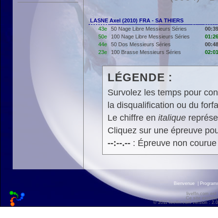
LASNE Axel (2010) FRA - SA THIERS
43e
50 Nage Libre Messieurs Séries
00:39
50e
100 Nage Libre Messieurs Séries
01:26
44e
50 Dos Messieurs Séries
00:48
23e
100 Brasse Messieurs Séries
02:01
LÉGENDE :
Survolez les temps pour cons
la disqualification ou du forfa
Le chiffre en
italique
représen
Cliquez sur une épreuve pour
--:--.--
: Épreuve non courue
Bienvenue
|
Progra
liveffn.com est
Ce site exploite
© 2011 liveffn.com version : 2.