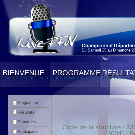
Championnat Départem
Du Samedi 25 au Dimanche 2
BIENVENUE
PROGRAMME
RÉSULTA
LA NATATION SUR LE WEB
PROGRAMMATION
POUR TOUT SAVOI
Programme
Résultats
Structures
Code de la structure :
Participants
(3004) - 