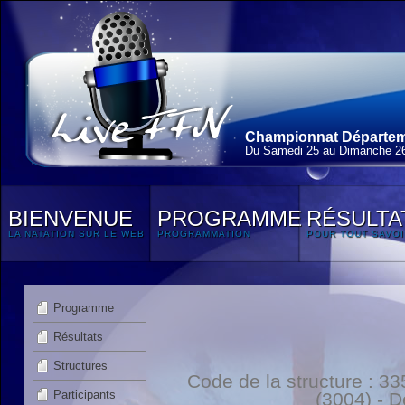
Championnat Départem
Du Samedi 25 au Dimanche 2
BIENVENUE
PROGRAMME
RÉSULTA
LA NATATION SUR LE WEB
PROGRAMMATION
POUR TOUT SAVOI
Programme
Résultats
Structures
Code de la structure :
Participants
(3004) - 