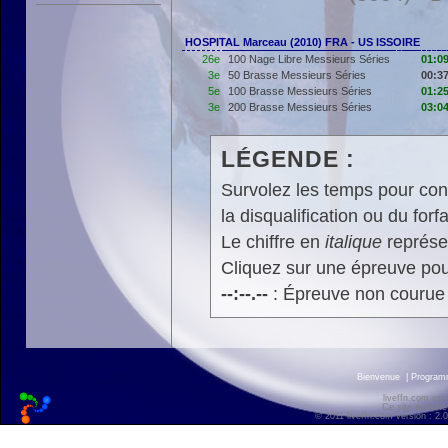
HOSPITAL Marceau (2010) FRA - US ISSOIRE
26e
100 Nage Libre Messieurs Séries
01:09
3e
50 Brasse Messieurs Séries
00:37
5e
100 Brasse Messieurs Séries
01:25
3e
200 Brasse Messieurs Séries
03:04
LÉGENDE :
Survolez les temps pour cons
la disqualification ou du forfa
Le chiffre en
italique
représen
Cliquez sur une épreuve pour
--:--.--
: Épreuve non courue
Bienvenue
|
Progra
liveffn.com est
Ce site exploite
© 2011 liveffn.com version : 2.