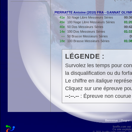
PIERRATTE Antoine (2010) FRA - GANNAT OLYM
41e
50 Nage Libre Messieurs Séries
00:36
49e
100 Nage Libre Messieurs Séries
01:20
40e
50 Dos Messieurs Séries
00:42
14e
100 Dos Messieurs Séries
01:33
---
50 Brasse Messieurs Séries
D
18e
100 Brasse Messieurs Séries
01:38
LÉGENDE :
Survolez les temps pour cons
la disqualification ou du forfa
Le chiffre en
italique
représen
Cliquez sur une épreuve pour
--:--.--
: Épreuve non courue
Bienvenue
|
Progra
liveffn.com est
Ce site exploite