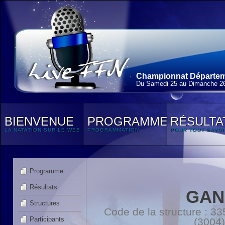
Championnat Départem
Du Samedi 25 au Dimanche 2
BIENVENUE
PROGRAMME
RÉSULTA
LA NATATION SUR LE WEB
PROGRAMMATION
POUR TOUT SAVOI
Programme
Résultats
GAN
Structures
Code de la structure :
Participants
(3004)