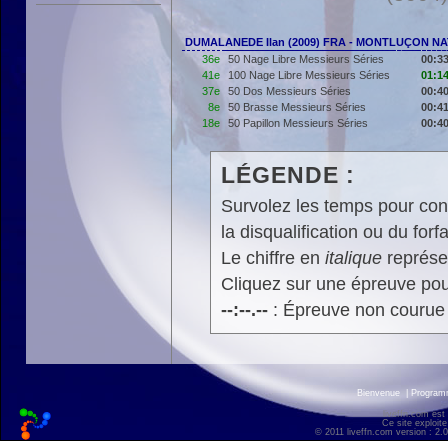
DUMALANEDE Ilan (2009) FRA - MONTLUÇON N
36e
50 Nage Libre Messieurs Séries
00:33
41e
100 Nage Libre Messieurs Séries
01:14
37e
50 Dos Messieurs Séries
00:40
8e
50 Brasse Messieurs Séries
00:41
18e
50 Papillon Messieurs Séries
00:40
LÉGENDE :
Survolez les temps pour cons
la disqualification ou du forfa
Le chiffre en
italique
représen
Cliquez sur une épreuve pour
--:--.--
: Épreuve non courue
Bienvenue
|
Progra
liveffn.com est
Ce site exploite
© 2011 liveffn.com version : 2.