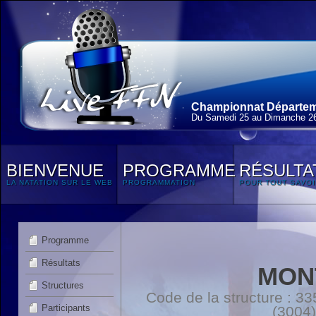
Championnat Départem
Du Samedi 25 au Dimanche 2
BIENVENUE
PROGRAMME
RÉSULTA
LA NATATION SUR LE WEB
PROGRAMMATION
POUR TOUT SAVOI
Programme
Résultats
MON
Structures
Code de la structure :
Participants
(3004)