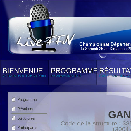
Championnat Départem
Du Samedi 25 au Dimanche 2
BIENVENUE
PROGRAMME
RÉSULTA
LA NATATION SUR LE WEB
PROGRAMMATION
POUR TOUT SAVOI
Programme
Résultats
GAN
Structures
Code de la structure :
Participants
(3004)