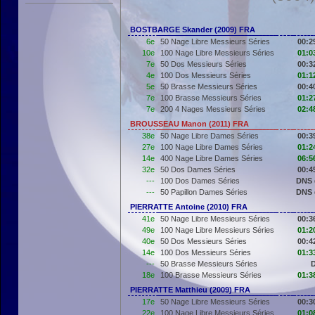
BOSTBARGE Skander (2009) FRA
6e
50 Nage Libre Messieurs Séries
00:2
10e
100 Nage Libre Messieurs Séries
01:0
7e
50 Dos Messieurs Séries
00:3
4e
100 Dos Messieurs Séries
01:1
5e
50 Brasse Messieurs Séries
00:4
7e
100 Brasse Messieurs Séries
01:2
7e
200 4 Nages Messieurs Séries
02:4
BROUSSEAU Manon (2011) FRA
38e
50 Nage Libre Dames Séries
00:3
27e
100 Nage Libre Dames Séries
01:2
14e
400 Nage Libre Dames Séries
06:5
32e
50 Dos Dames Séries
00:4
---
100 Dos Dames Séries
DNS 
---
50 Papillon Dames Séries
DNS 
PIERRATTE Antoine (2010) FRA
41e
50 Nage Libre Messieurs Séries
00:3
49e
100 Nage Libre Messieurs Séries
01:2
40e
50 Dos Messieurs Séries
00:4
14e
100 Dos Messieurs Séries
01:3
---
50 Brasse Messieurs Séries
18e
100 Brasse Messieurs Séries
01:3
PIERRATTE Matthieu (2009) FRA
17e
50 Nage Libre Messieurs Séries
00:3
22e
100 Nage Libre Messieurs Séries
01:0