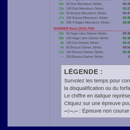
32e
50 Dos Messieurs Séries
00:3
12e
100 Dos Messieurs Séries
01:2
11e
50 Brasse Messieurs Séries
00:4
17e
100 Brasse Messieurs Séries
01:3
9e
200 4 Nages Messieurs Séries
02:5
RONDIER Elora (2011) FRA
33e
50 Nage Libre Dames Séries
00:3
38e
100 Nage Libre Dames Séries
01:3
8e
100 Dos Dames Séries
01:4
8e
50 Brasse Dames Séries
00:5
17e
100 Brasse Dames Séries
01:4
---
200 Brasse Dames Séries
LÉGENDE :
Survolez les temps pour cons
la disqualification ou du forfa
Le chiffre en
italique
représen
Cliquez sur une épreuve pour
--:--.--
: Épreuve non courue