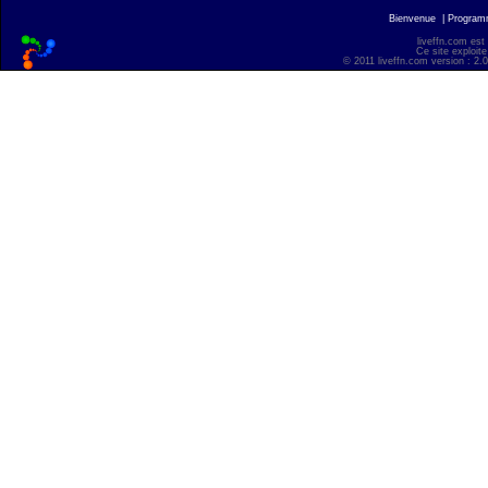
Bienvenue
|
Progra
liveffn.com est
Ce site exploite
© 2011 liveffn.com version : 2.