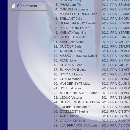
2.
SEBZDA Emmy
2012
FRA
CN VIR
3.
PHAM Lam-Thi
2012
FRA
ES MAS
Classement
4.
CARVALHO Louane
2012
FRA
SN MO
5.
MIQUELESTORENA Théa
2013
FRA
ES MAS
6.
BRILLANT Julia
2012
FRA
EN DRA
7.
DEFAUT-FERLAY Camille
2012
FRA
SCA 20
8.
PETIT-EYRIN Louise
2013
FRA
ES MAS
9.
KHIMYAK Yasmina
2012
FRA
YERRES
10.
FAUCHET Jennifer
2012
FRA
ELAN N
11.
SAHRANE Selma
2013
FRA
VAL D'
12.
DUCOUP Jade
2012
FRA
ETAMPE
13.
AKROUR Romy
2014
FRA
CN VIR
14.
AISSAOUI Mayssa-Nahelle
2013
FRA
CA OR
15.
FENDI Line
2012
FRA
SN MO
16.
CHAROIN Lena
2013
FRA
VAL D'
17.
EL HAMDANI Lina
2013
FRA
CN VIR
18.
SYTY ALI Enora
2013
FRA
CLUB N
18.
CUNHA Marion
2013
FRA
CN BR
20.
VAN DER SYPT Livia
2012
FRA
CLUB 
21.
BOULILA Israa
2012
FRA
SN MO
22.
AZIRI ELHAJAOUZI Safae
2013
FRA
CN VIR
23.
LEDUC Victoria
2014
FRA
ES MAS
24.
DUARTE MONTEIRO Inaya
2013
FRA
US GR
25.
FUSIBET Constance
2015
FRA
ES MAS
26.
EXCELLENT Herine
2013
FRA
CN ST
27.
AYAD Djihene
2014
FRA
US GR
28.
ORGANISTA Ines
2013
FRA
ELAN N
29.
JEAN-FRANCOIS Victoire
2013
FRA
AS CO