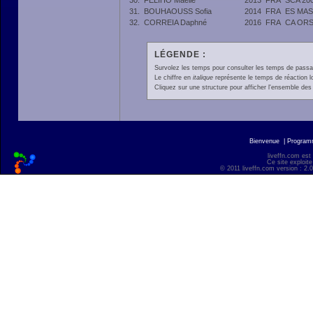
30.
FELIHO Maelie
2013
FRA
SCA 20
31.
BOUHAOUSS Sofia
2014
FRA
ES MAS
32.
CORREIA Daphné
2016
FRA
CA OR
LÉGENDE :
Survolez les temps pour consulter les temps de passage 
Le chiffre en
italique
représente le temps de réaction l
Cliquez sur une structure pour afficher l'ensemble des 
Bienvenue
|
Progra
liveffn.com est
Ce site exploite
© 2011 liveffn.com version : 2.