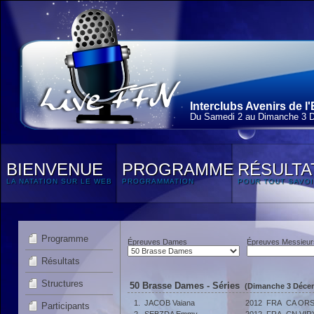
Interclubs Avenirs de l
Du Samedi 2 au Dimanche 3 
BIENVENUE
PROGRAMME
RÉSULTA
LA NATATION SUR LE WEB
PROGRAMMATION
POUR TOUT SAVOI
Programme
Épreuves Dames
Épreuves Messieur
Résultats
Structures
50 Brasse Dames - Séries
(Dimanche 3 Décem
1.
JACOB Vaiana
2012
FRA
CA OR
Participants