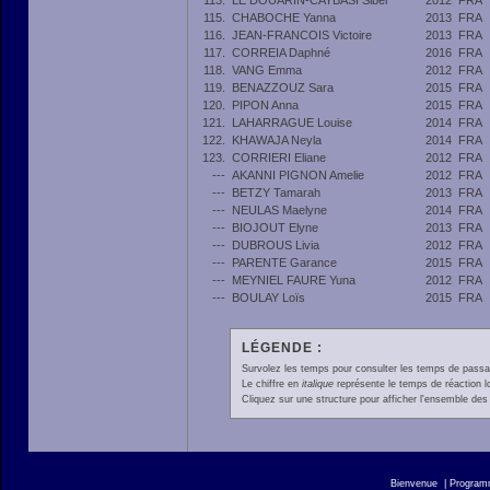
113.
LE DOUARIN-CAYBASI Sibel
2012
FRA
115.
CHABOCHE Yanna
2013
FRA
116.
JEAN-FRANCOIS Victoire
2013
FRA
117.
CORREIA Daphné
2016
FRA
118.
VANG Emma
2012
FRA
119.
BENAZZOUZ Sara
2015
FRA
120.
PIPON Anna
2015
FRA
121.
LAHARRAGUE Louise
2014
FRA
122.
KHAWAJA Neyla
2014
FRA
123.
CORRIERI Eliane
2012
FRA
---
AKANNI PIGNON Amelie
2012
FRA
---
BETZY Tamarah
2013
FRA
---
NEULAS Maelyne
2014
FRA
---
BIOJOUT Elyne
2013
FRA
---
DUBROUS Livia
2012
FRA
---
PARENTE Garance
2015
FRA
---
MEYNIEL FAURE Yuna
2012
FRA
---
BOULAY Loïs
2015
FRA
LÉGENDE :
Survolez les temps pour consulter les temps de passage 
Le chiffre en
italique
représente le temps de réaction l
Cliquez sur une structure pour afficher l'ensemble des 
Bienvenue
|
Progra