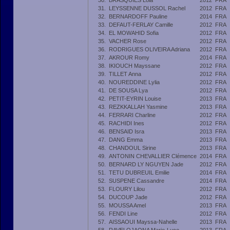
30.
BRASQUIES Lola
2012
FRA
31.
LEYSSENNE DUSSOL Rachel
2012
FRA
32.
BERNARDOFF Pauline
2014
FRA
33.
DEFAUT-FERLAY Camille
2012
FRA
34.
EL MOWAHID Sofia
2012
FRA
35.
VACHER Rose
2012
FRA
36.
RODRIGUES OLIVEIRA Adriana
2012
FRA
37.
AKROUR Romy
2014
FRA
38.
IKIOUCH Mayssane
2012
FRA
39.
TILLET Anna
2012
FRA
40.
NOUREDDINE Lylia
2012
FRA
41.
DE SOUSA Lya
2012
FRA
42.
PETIT-EYRIN Louise
2013
FRA
43.
REZKKALLAH Yasmine
2013
FRA
44.
FERRARI Charline
2012
FRA
45.
RACHIDI Ines
2012
FRA
46.
BENSAID Isra
2013
FRA
47.
DANG Emma
2013
FRA
48.
CHANDOUL Sirine
2013
FRA
49.
ANTONIN CHEVALLIER Clémence
2014
FRA
50.
BERNARD LY NGUYEN Jade
2012
FRA
51.
TETU DUBREUIL Emilie
2014
FRA
52.
SUSPENE Cassandre
2014
FRA
53.
FLOURY Lilou
2012
FRA
54.
DUCOUP Jade
2012
FRA
55.
MOUSSA Amel
2013
FRA
56.
FENDI Line
2012
FRA
57.
AISSAOUI Mayssa-Nahelle
2013
FRA