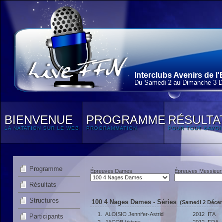
Interclubs Avenirs de l
Du Samedi 2 au Dimanche 3 
BIENVENUE
PROGRAMME
RÉSULTA
LA NATATION SUR LE WEB
PROGRAMMATION
POUR TOUT SAVOI
Programme
Épreuves Dames
Épreuves Messieur
Résultats
Structures
100 4 Nages Dames - Séries
(Samedi 2 Décem
1.
ALOISIO Jennifer-Astrid
2012
ITA
Participants