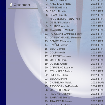
2.
JACOB Vaiana
2012
FRA
3.
HADJ LAZIB Nelia
2012
FRA
Classement
4.
SEBZDA Emmy
2012
FRA
5.
CROUIN Lalie
2012
FRA
6.
PHAM Lam-Thi
2012
FRA
7.
MIQUELESTORENA Théa
2013
FRA
8.
GESLAIN Melissa
2012
FRA
9.
CHABEB Yesmin
2012
FRA
10.
ARAGONES Mathilde
2012
FRA
11.
POIGNANT-JAMMES Fanny
2013
FRA
12.
DA SILVA MAHIEU Romane
2012
FRA
13.
DEMBELE Mariam
2012
FRA
14.
RIVIÈRE Moana
2013
FRA
15.
SEKA Camille
2012
FRA
16.
COLIN Neyla
2012
FRA
17.
KHIMYAK Yasmina
2012
FRA
18.
MAUGIS Clara
2012
FRA
19.
DUBOIS Ambre
2013
FRA
20.
CARVALHO Louane
2012
FRA
21.
STINNAKRE Ambre
2012
FRA
22.
BRILLANT Julia
2012
FRA
23.
BEKKA Meriem
2012
FRA
24.
CHAMEUKH Malak
2012
MAR
25.
ASSOGBA NSA Kimberly
2014
FRA
26.
MAOUEDJI Aliyah
2012
FRA
27.
FAUCHET Jennifer
2012
FRA
28.
SAHRANE Selma
2013
FRA
29.
TRAVERS Nolwenn
2012
FRA