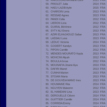
58.
RAVELOJAONA Marie-Luce
2013
FRA
59.
PRIOLET Julia
2014
FRA
60.
HADJ-LAZIB Aylin
2015
FRA
61.
CHAROIN Lena
2013
FRA
62.
RESSAD Agnes
2013
FRA
63.
PANDI Celia
2012
FRA
64.
LIERON Licia
2012
FRA
65.
GUIRAL Bérénice
2012
FRA
66.
SYTY ALI Enora
2013
FRA
67.
AZIRI ELHAJAOUZI Safae
2013
FRA
68.
LASSAU Luna
2013
FRA
69.
LEDUC Victoria
2014
FRA
70.
GODERT Kandys
2013
FRA
71.
PIPON Camille
2012
FRA
72.
MENDES MOURATO Kayla
2013
FRA
73.
MOHCINI Aliyah
2012
FRA
74.
BOULILA Israa
2012
FRA
75.
MOUNAFIA Jinane Aya
2014
FRA
76.
DAFIRI Manel
2013
FRA
77.
CUNHA Marion
2013
FRA
78.
STOIAN Maria
2013
FRA
79.
DE GOUVEIA MANO Ines
2013
FRA
80.
HOUMAINE Rita
2014
FRA
81.
NGUYEN Maiwenn
2012
FRA
82.
EL HAMDANI Lina
2013
FRA
83.
DEROUELLE Cléore
2014
FRA
84.
GUITTIER Camille
2014
FRA
85.
CORREIA Emmy
2014
FRA